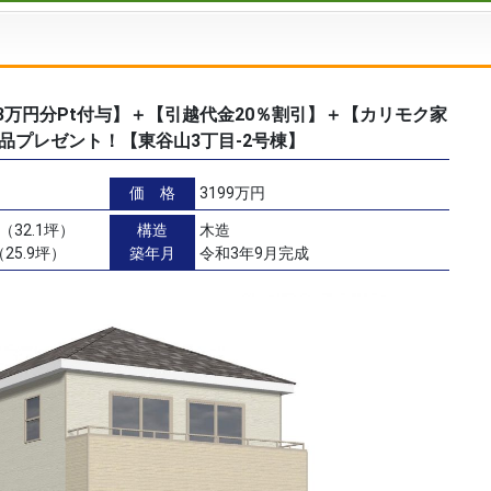
ん3万円分Pt付与】＋【引越代金20％割引】＋【カリモク家
品プレゼント！【東谷山3丁目-2号棟】
価 格
3199万円
（32.1坪）
構造
木造
25.9坪）
築年月
令和3年9月完成