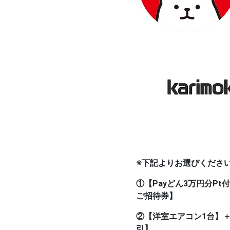
※下記よりお選びくださ
①【Payどん3万円分P
ご招待券】
②【洋室エアコン1台】
引】