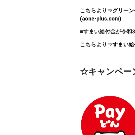
こちらより⇒
グリーン
(aone-plus.com)
■すまい給付金が令和3
こちらより⇒
すまい給付
☆キャンペー