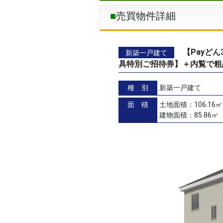
売買物件詳細
【Payど
新築一戸建て
具特別ご招待券】＋内覧で粗
種 別
新築一戸建て
面 積
土地面積：106.16㎡
建物面積：85.86㎡（