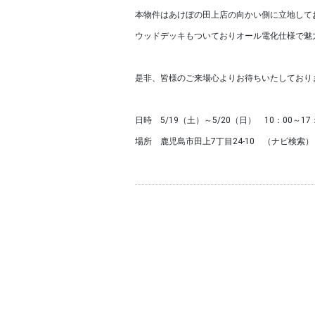
本物件はあけぼの田上店の向かい側に立地して
ウッドデッキもついておりオール電化仕様で魅
是非、皆様のご来場心よりお待ちいたしており
日時 5/19（土）～5/20（日） 10：00～17
場所 鹿児島市田上7丁目24-10 （ナビ検索）