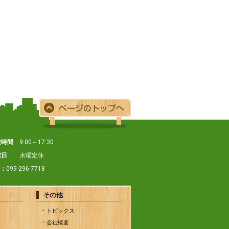
業時間
9:00～17:30
業日
水曜定休
X：
099-296-7718
その他
トピックス
会社概要