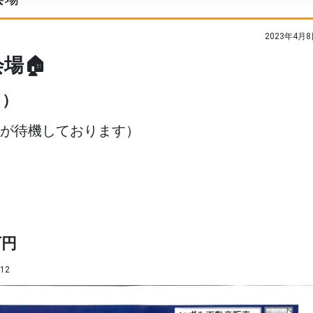
2023年4月8
場🏠
日）
フが待機しております）
万円
12