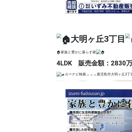
大明ヶ丘3丁目
🏠家族と豊かに暮らす家
4LDK 販売金額：2830
カーナビ検索→→→鹿児島市大明ヶ丘3丁