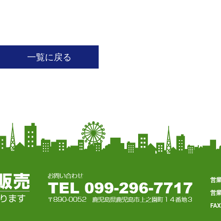
一覧に戻る
営
営
FA