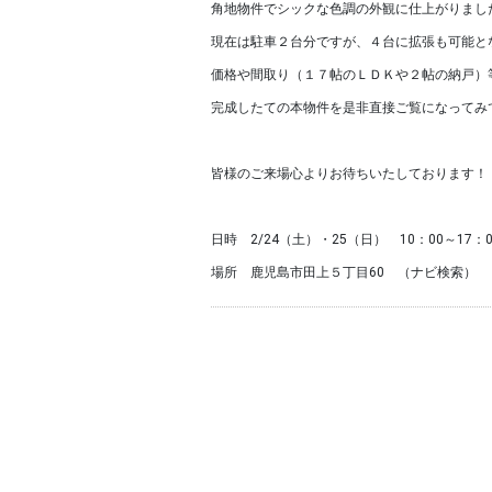
角地物件でシックな色調の外観に仕上がりまし
現在は駐車２台分ですが、４台に拡張も可能と
価格や間取り（１７帖のＬＤＫや２帖の納戸）
完成したての本物件を是非直接ご覧になってみ
皆様のご来場心よりお待ちいたしております！
日時 2/24（土）・25（日） 10：00～17：0
場所 鹿児島市田上５丁目60 （ナビ検索）