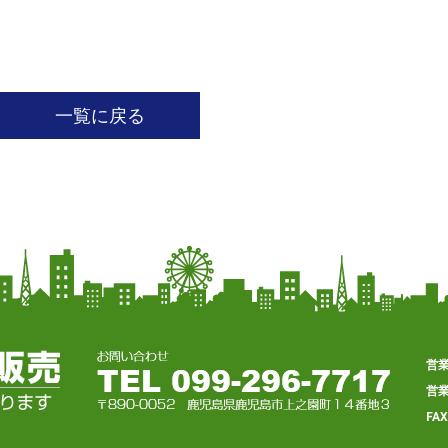
一覧に戻る
営
営
FA