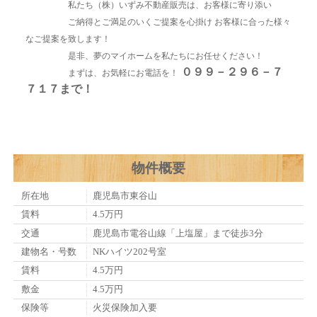
私たち（株）いずみ不動産販売は、お客様に寄り添い
ご納得とご満足のいくご提案を心掛け お客様に合った様々
なご提案を致します！
是非、夢のマイホームを私たちにお任せください！
０９９－２９６－７
まずは、お気軽にお電話を！
７１７まで！
物件概要
所在地
鹿児島市東谷山
賃料
4.5万円
交通
鹿児島市電谷山線「上塩屋」まで徒歩3分
建物名・号数
NKハイツ202号室
賃料
4.5万円
敷金
4.5万円
保険等
火災保険加入要