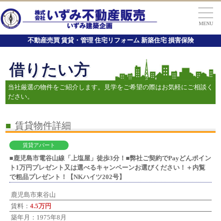
MENU
不動産売買 賃貸・管理 住宅リフォーム 新築住宅 損害保険
借りたい方
当社厳選の物件をご紹介します。見学をご希望の際はお気軽にご相談く
ださい。
■
賃貸物件詳細
賃貸アパート
■鹿児島市電谷山線「上塩屋」徒歩3分！■弊社ご契約でPayどんポイン
ト1万円プレゼント又は選べるキャンペーンお選びください！＋内覧
で粗品プレゼント！【NKハイツ202号】
鹿児島市東谷山
賃料：
4.5万円
築年月：1975年8月