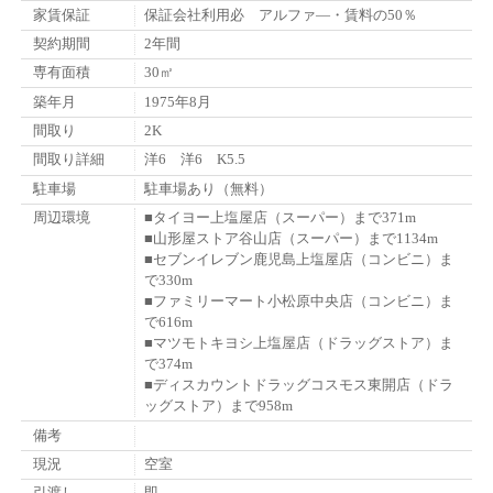
家賃保証
保証会社利用必 アルファ―・賃料の50％
契約期間
2年間
専有面積
30㎡
築年月
1975年8月
間取り
2K
間取り詳細
洋6 洋6 K5.5
駐車場
駐車場あり（無料）
周辺環境
■タイヨー上塩屋店（スーパー）まで371m
■山形屋ストア谷山店（スーパー）まで1134m
■セブンイレブン鹿児島上塩屋店（コンビニ）ま
で330m
■ファミリーマート小松原中央店（コンビニ）ま
で616m
■マツモトキヨシ上塩屋店（ドラッグストア）ま
で374m
■ディスカウントドラッグコスモス東開店（ドラ
ッグストア）まで958m
備考
現況
空室