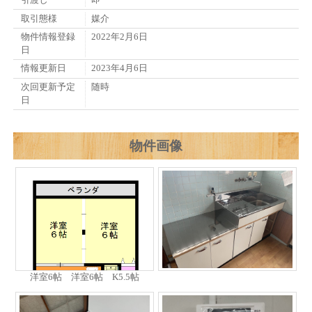
引渡し
即
取引態様
媒介
物件情報登録
2022年2月6日
日
情報更新日
2023年4月6日
次回更新予定
随時
日
物件画像
洋室6帖 洋室6帖 K5.5帖