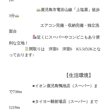
鹿児島市電谷山線「上塩屋」徒歩
3分
エアコン完備・収納完備・独立洗
面台
近くにスーパーやコンビニもあり便
利な立地！
間取りは 洋室6 洋室6 K5.5の2Kとな
っております♪
【生活環境】
■イオン鹿児島鴨池店（スーパー）ま
で730m
■タイヨー騎射場店（スーパー）まで
1219m