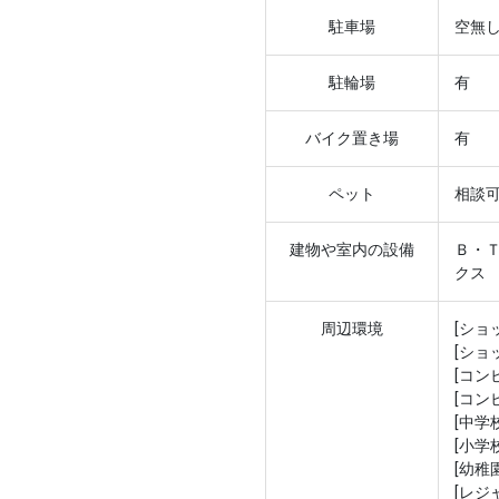
駐車場
空無
駐輪場
有
バイク置き場
有
ペット
相談
建物や室内の設備
Ｂ・
クス
周辺環境
[ショ
[ショ
[コン
[コン
[中学
[小学
[幼稚
[レジ