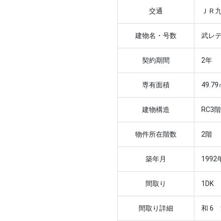
交通
ＪＲ九
建物名・号数
武レデ
契約期間
2年
専有面積
49.7
建物構造
RC3
物件所在階数
2階
築年月
1992
間取り
1DK
間取り詳細
和 6 