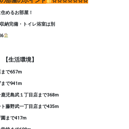
の部屋のポイント
☆☆☆☆☆☆☆
に住めるお部屋！
納完備・トイレ浴室は別
6
【生活環境】
まで657m
で941m
島武１丁目店まで368m
野武一丁目店まで435m
まで417m