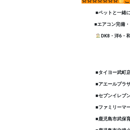
こ
☆☆☆☆☆☆☆
■ペットと一緒
■エアコン完備・収
DK8・洋6・和
■タイヨー武町店
■アエールプラザま
■セブンイレブン鹿児
■ファミリーマート藤
■鹿児島市武保育園