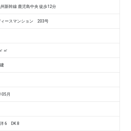
州新幹線 鹿児島中央 徒歩12分
ィースマンション 203号
9㎡ ㎡
階建
年05月
洋 6 DK 8