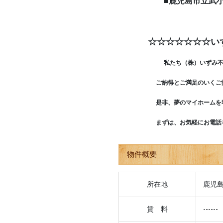
■鹿児島市立武小学校
☆☆☆☆☆☆☆い
私たち（株）いずみ
ご納得とご満足のいくご提案
是非、夢のマイホームを私
まずは、お気軽にお電話
物件概要
所在地
鹿児島
賃 料
------