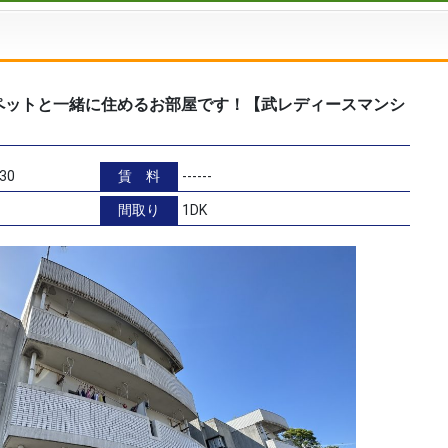
のペットと一緒に住めるお部屋です！【武レディースマンシ
30
賃 料
------
間取り
1DK