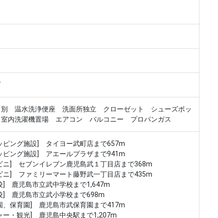
し
可
Ｔ別 温水洗浄便座 洗面所独立 クローゼット シューズボッ
 室内洗濯機置場 エアコン バルコニー プロパンガス
ッピング施設] タイヨー武町店まで657m
ッピング施設] アエールプラザまで941m
ビニ] セブンイレブン鹿児島武１丁目店まで368m
ビニ] ファミリーマート藤野武一丁目店まで435m
校] 鹿児島市立武中学校まで1,647m
校] 鹿児島市立武小学校まで698m
園、保育園] 鹿児島市武保育園まで417m
ャー・観光] 鹿児島中央駅まで1,207m