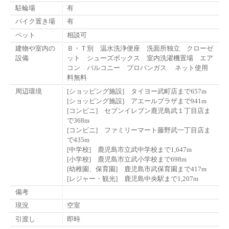
駐輪場
有
バイク置き場
有
ペット
相談可
建物や室内の
Ｂ・Ｔ別 温水洗浄便座 洗面所独立 クローゼ
設備
ット シューズボックス 室内洗濯機置場 エア
コン バルコニー プロパンガス ネット使用
料無料
周辺環境
[ショッピング施設] タイヨー武町店まで657m
[ショッピング施設] アエールプラザまで941m
[コンビニ] セブンイレブン鹿児島武１丁目店ま
で368m
[コンビニ] ファミリーマート藤野武一丁目店ま
で435m
[中学校] 鹿児島市立武中学校まで1,647m
[小学校] 鹿児島市立武小学校まで698m
[幼稚園、保育園] 鹿児島市武保育園まで417m
[レジャー・観光] 鹿児島中央駅まで1,207m
備考
現況
空室
引渡し
即時