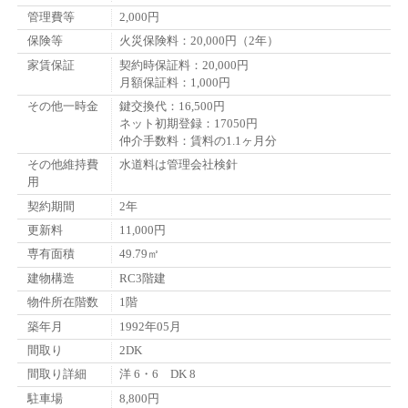
管理費等
2,000円
保険等
火災保険料：20,000円（2年）
家賃保証
契約時保証料：20,000円
月額保証料：1,000円
その他一時金
鍵交換代：16,500円
ネット初期登録：17050円
仲介手数料：賃料の1.1ヶ月分
その他維持費
水道料は管理会社検針
用
契約期間
2年
更新料
11,000円
専有面積
49.79㎡
建物構造
RC3階建
物件所在階数
1階
築年月
1992年05月
間取り
2DK
間取り詳細
洋 6・6 DK 8
駐車場
8,800円