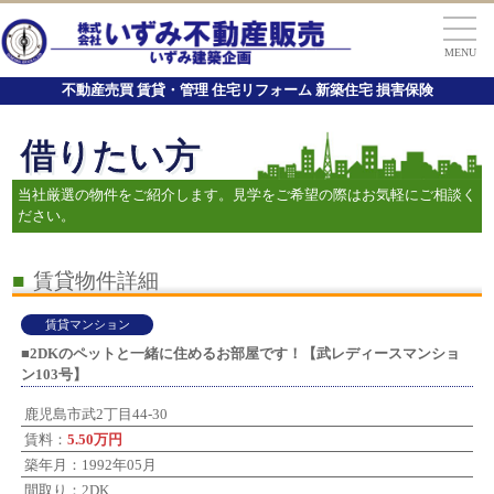
MENU
不動産売買 賃貸・管理 住宅リフォーム 新築住宅 損害保険
借りたい方
当社厳選の物件をご紹介します。見学をご希望の際はお気軽にご相談く
ださい。
■
賃貸物件詳細
賃貸マンション
■2DKのペットと一緒に住めるお部屋です！【武レディースマンショ
ン103号】
鹿児島市武2丁目44-30
賃料：
5.50万円
築年月：1992年05月
間取り：2DK