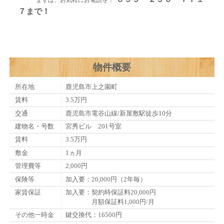
７まで！
物件概要
所在地
鹿児島市上之園町
賃料
3.5万円
交通
鹿児島市電谷山線/新屋敷駅徒歩10分
建物名・号数
宮秀ビル 201号室
賃料
3.5万円
敷金
1ヵ月
管理費等
2,000円
保険等
加入要：20,000円（2年毎）
家賃保証
加入要：契約時保証料20,000円
月額保証料1,000円/月
その他一時金
鍵交換代：16500円