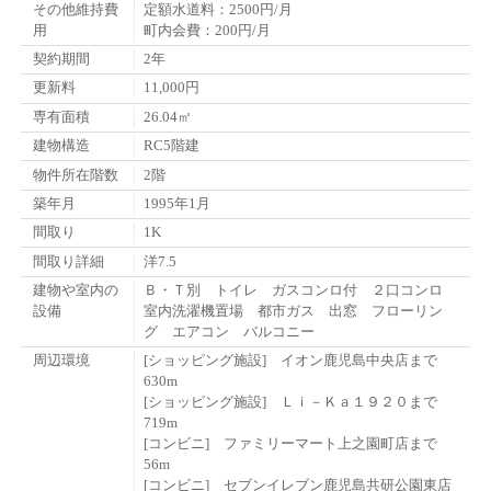
その他維持費
定額水道料：2500円/月
用
町内会費：200円/月
契約期間
2年
更新料
11,000円
専有面積
26.04㎡
建物構造
RC5階建
物件所在階数
2階
築年月
1995年1月
間取り
1K
間取り詳細
洋7.5
建物や室内の
Ｂ・Ｔ別 トイレ ガスコンロ付 ２口コンロ
設備
室内洗濯機置場 都市ガス 出窓 フローリン
グ エアコン バルコニー
周辺環境
[ショッピング施設] イオン鹿児島中央店まで
630m
[ショッピング施設] Ｌｉ－Ｋａ１９２０まで
719m
[コンビニ] ファミリーマート上之園町店まで
56m
[コンビニ] セブンイレブン鹿児島共研公園東店