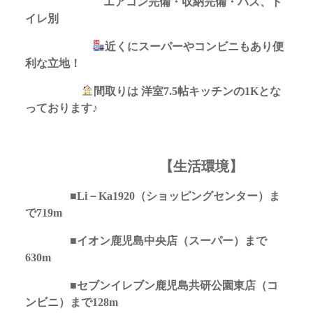
エアコン完備・収納完備・バス、ト
イレ別
近くにスーパーやコンビニもあり便
利な立地！
間取りは 洋室7.5帖キッチンの1K
とな
っております♪
【生活環境】
■Li－Ka1920（ショッピングセンター）ま
で719m
■イオン鹿児島中央店（スーパー）まで
630m
■セブンイレブン鹿児島共研公園東店（コ
ンビニ）まで128m