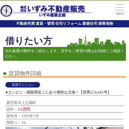
MENU
不動産売買 賃貸・管理 住宅リフォーム 新築住宅 損害保険
借りたい方
当社厳選の物件をご紹介します。見学をご希望の際はお気軽にご相談く
ださい。
■
賃貸物件詳細
賃貸マンション
■コンビニ・病院等近くにあり便利な立地！【宮秀ビル201号】
鹿児島市上之園町
賃料：
3.5万円
築年月：1995年1月
間取り：1K