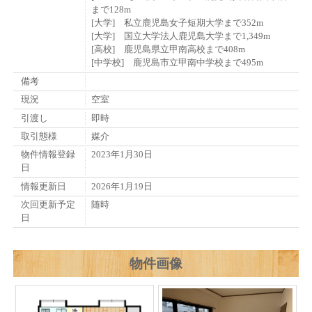
まで128m
[大学] 私立鹿児島女子短期大学まで352m
[大学] 国立大学法人鹿児島大学まで1,349m
[高校] 鹿児島県立甲南高校まで408m
[中学校] 鹿児島市立甲南中学校まで495m
備考
現況
空室
引渡し
即時
取引態様
媒介
物件情報登録
2023年1月30日
日
情報更新日
2026年1月19日
次回更新予定
随時
日
物件画像