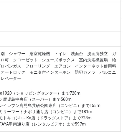
Ｔ別 シャワー 浴室乾燥機 トイレ 洗面台 洗面所独立 ガ
ンロ可 クローゼット シューズボックス 室内洗濯機置場 給
プロパンガス フローリング エアコン インターネット使用料
 オートロック モニタ付インターホン 防犯カメラ バルコニ
エレベーター
－Ka1920（ショッピングセンター）まで728m
ン鹿児島中央店（スーパー）まで560m
ンイレブン鹿児島共研公園東店（コンビニ）まで155m
ミリーマートナポリ通り店（コンビニ）まで181m
モトキヨシLi－Ka店（ドラッグストア）まで728m
UTAYA甲南通り店（レンタルビデオ）まで597m