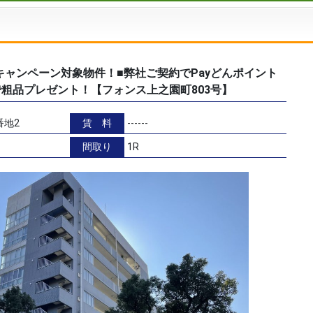
キャンペーン対象物件！■弊社ご契約でPayどんポイント
で粗品プレゼント！【フォンス上之園町803号】
番地2
賃 料
------
間取り
1R