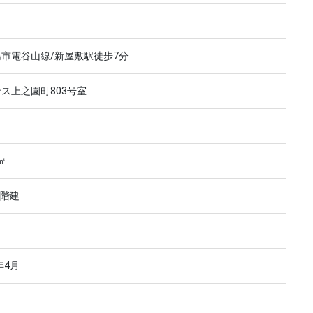
市電谷山線/新屋敷駅徒歩7分
ス上之園町803号室
2㎡
9階建
年4月