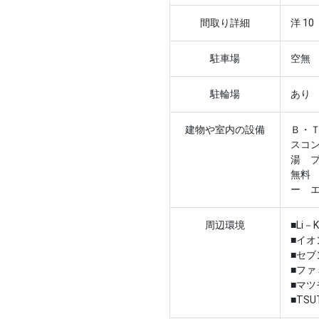
間取り詳細
洋 10
駐車場
空無
駐輪場
あり
建物や室内の設備
Ｂ・
スコ
湯 
無料
ー 
周辺環境
■Li
■イオ
■セブ
■ファ
■マツ
■TS