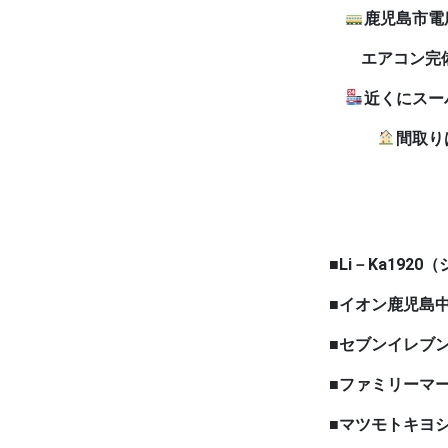
鹿児島市電
エアコン完備・収
近くにスー
間取りは
■Li－Ka192
■イオン鹿児島中央
■セブンイレブン鹿児
■ファミリーマートナ
■マツモトキヨシLi－