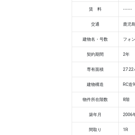
賃 料
------
交通
鹿児島
建物名・号数
フォン
契約期間
2年
専有面積
27.2
建物構造
RC造
物件所在階数
8階
築年月
2006
間取り
1R