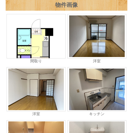
物件画像
間取り
洋室
洋室
キッチン