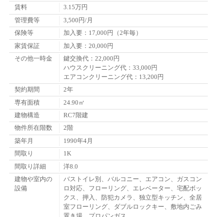
賃料
3.15万円
管理費等
3,500円/月
保険等
加入要：17,000円（2年毎）
家賃保証
加入要：20,000円
その他一時金
鍵交換代：22,000円
ハウスクリーニング代：33,000円
エアコンクリーニング代：13,200円
契約期間
2年
専有面積
24.90㎡
建物構造
RC7階建
物件所在階数
2階
築年月
1990年4月
間取り
1K
間取り詳細
洋8.0
建物や室内の
バストイレ別、バルコニー、エアコン、ガスコン
設備
ロ対応、フローリング、エレベーター、宅配ボッ
クス、押入、防犯カメラ、独立型キッチン、全居
室フローリング、ダブルロックキー、敷地内ごみ
置き場、プロパンガス