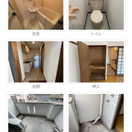
浴室
トイレ
玄関
押入