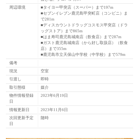
周辺環境
■タイヨー甲突店（スーパー）まで197m
■セブンイレブン鹿児島甲突町店（コンビニ）ま
で281m
■ディスカウントドラッグコスモス甲突店（ドラ
ッグストア）まで865m
■はま寿司鹿児島城南店（飲食店）まで287m
■ガスト鹿児島城南店（から好し取扱店）（飲食
店）まで355m
■鹿児島市立天保山中学校（中学校）まで579m
備考
現況
空室
引渡し
即時
取引態様
媒介
物件情報登録
2023年6月19日
日
情報更新日
2023年11月6日
次回更新予定
随時
日