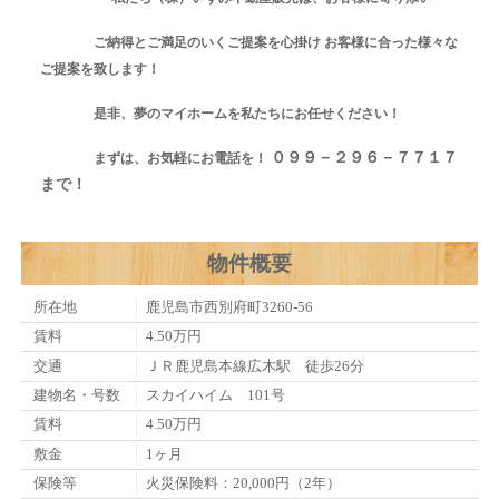
ご納得とご満足のいくご提案を心掛け お客様に合った様々な
ご提案を致します！
是非、夢のマイホームを私たちにお任せください！
０９９－２９６－７７１７
まずは、お気軽にお電話を！
まで！
物件概要
所在地
鹿児島市西別府町3260-56
賃料
4.50万円
交通
ＪＲ鹿児島本線広木駅 徒歩26分
建物名・号数
スカイハイム 101号
賃料
4.50万円
敷金
1ヶ月
保険等
火災保険料：20,000円（2年）