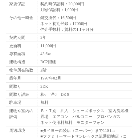
家賃保証
契約時保証料：20,000円
月額保証料：1,000円
その他一時金
鍵交換代：16,500円
ネット初期登録：17050円
仲介手数料：賃料の1.1ヶ月分
契約期間
2年
更新料
11,000円
専有面積
43.6㎡
建物構造
RC2階建
物件所在階数
2階
築年月
1997年02月
間取り
2DK
間取り詳細
和6 洋6 DK 8
駐車場
無料
建物や室内の
Ｂ・Ｔ別 押入 シューズボックス 室内洗濯機
設備
置場 エアコン バルコニー プロパンガス
ネット使用料無料 モニターフォン
周辺環境
■タイヨー西陵店（スーパー）まで1181m
■ファミリーマートサンレックス流通団地店（コ