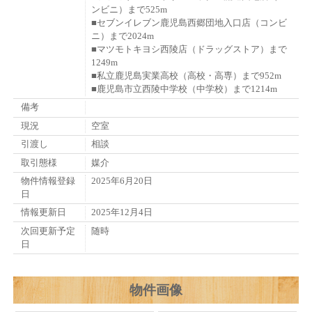
ンビニ）まで525m
■セブンイレブン鹿児島西郷団地入口店（コンビ
ニ）まで2024m
■マツモトキヨシ西陵店（ドラッグストア）まで
1249m
■私立鹿児島実業高校（高校・高専）まで952m
■鹿児島市立西陵中学校（中学校）まで1214m
備考
現況
空室
引渡し
相談
取引態様
媒介
物件情報登録
2025年6月20日
日
情報更新日
2025年12月4日
次回更新予定
随時
日
物件画像