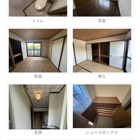
トイレ
洋室
和室
押入
玄関
シューズボックス