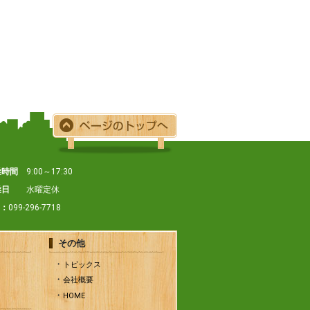
業時間
9:00～17:30
業日
水曜定休
X：
099-296-7718
その他
トピックス
会社概要
HOME