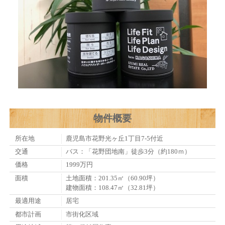
物件概要
所在地
鹿児島市花野光ヶ丘1丁目7-5付近
交通
バス：「花野団地南」徒歩3分（約180ｍ）
価格
1999万円
面積
土地面積：201.35㎡（60.90坪）
建物面積：108.47㎡（32.81坪）
最適用途
居宅
都市計画
市街化区域