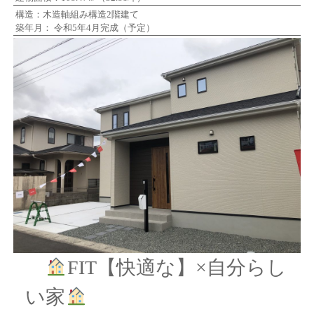
構造：木造軸組み構造2階建て
築年月： 令和5年4月完成（予定）
FIT【快適な】×自分らし
い家