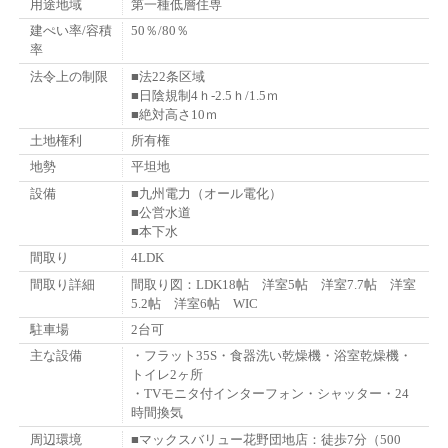
用途地域
第一種低層住専
建ぺい率/容積
50％/80％
率
法令上の制限
■法22条区域
■日陰規制4ｈ-2.5ｈ/1.5ｍ
■絶対高さ10ｍ
土地権利
所有権
地勢
平坦地
設備
■九州電力（オール電化）
■公営水道
■本下水
間取り
4LDK
間取り詳細
間取り図：LDK18帖 洋室5帖 洋室7.7帖 洋室
5.2帖 洋室6帖 WIC
駐車場
2台可
主な設備
・フラット35S・食器洗い乾燥機・浴室乾燥機・
トイレ2ヶ所
・TVモニタ付インターフォン・シャッター・24
時間換気
周辺環境
■マックスバリュー花野団地店：徒歩7分（500