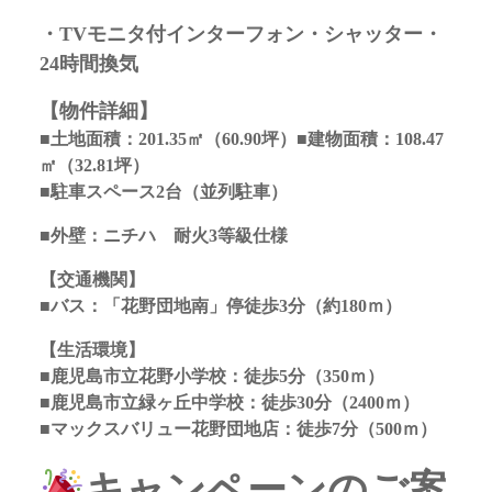
・TVモニタ付インターフォン・シャッター・
24時間換気
【物件詳細】
■土地面積：201.35
㎡
（60.90坪）
■建物面積：108.47
㎡（32.81坪）
■駐車スペース2台（並列駐車）
■外壁：ニチハ 耐火3等級仕様
【交通機関】
■バス：「花野団地南」停徒歩3分（約180ｍ）
【生活環境】
■鹿児島市立花野小学校：徒歩5分（350ｍ）
■鹿児島市立緑ヶ丘中学校：徒歩30分（2400ｍ）
■マックスバリュー花野団地店：徒歩7分（500ｍ）
キャンペーンのご案