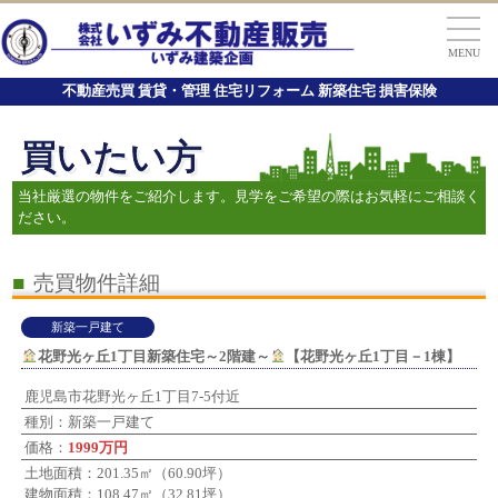
MENU
不動産売買 賃貸・管理 住宅リフォーム 新築住宅 損害保険
買いたい方
当社厳選の物件をご紹介します。見学をご希望の際はお気軽にご相談く
ださい。
■
売買物件詳細
新築一戸建て
花野光ヶ丘1丁目新築住宅～2階建～
【花野光ヶ丘1丁目－1棟】
鹿児島市花野光ヶ丘1丁目7-5付近
種別：新築一戸建て
価格：
1999万円
土地面積：201.35㎡（60.90坪）
建物面積：108.47㎡（32.81坪）