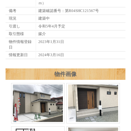
ｍ）
備考
建築確認番号：第R04SHC121567号
現況
建築中
引渡し
令和5年4月予定
取引態様
媒介
物件情報登録
2023年1月31日
日
情報更新日
2024年3月16日
物件画像