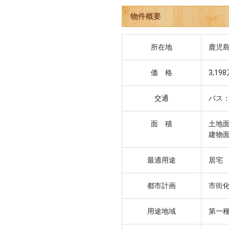
物件概要
所在地
鹿児島
価 格
3,19
交通
バス：
面 積
土地面
建物面
最適用途
居宅
都市計画
市街
用途地域
第一種