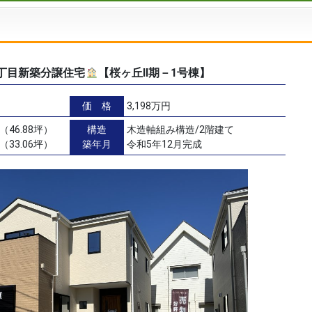
丁目新築分譲住宅
【桜ヶ丘Ⅱ期－1号棟】
価 格
3,198万円
（46.88坪）
構造
木造軸組み構造/2階建て
（33.06坪）
築年月
令和5年12月完成