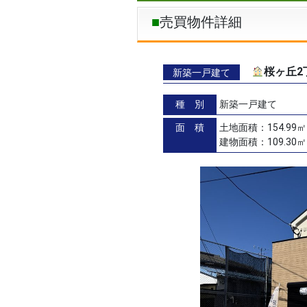
売買物件詳細
桜ヶ丘2
新築一戸建て
種 別
新築一戸建て
面 積
土地面積：154.99㎡
建物面積：109.30㎡