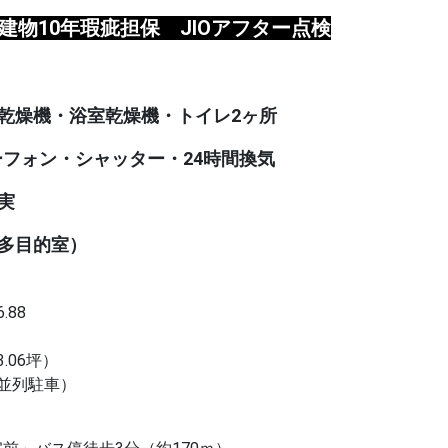
 建物10年瑕疵担保 JIOアフター点検
乾燥機・浴室乾燥機・トイレ2ヶ所
ーフォン・シャッター・24時間換気
実
多目的室）
.88
坪
3.06坪）
（並列駐車）