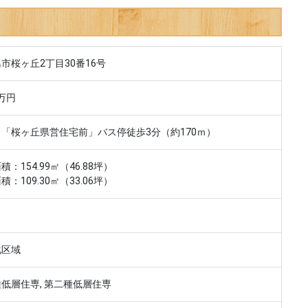
市桜ヶ丘2丁目30番16号
8万円
「桜ヶ丘県営住宅前」バス停徒歩3分（約170ｍ）
積：154.99㎡（46.88坪）
積：109.30㎡（33.06坪）
化区域
低層住専, 第二種低層住専