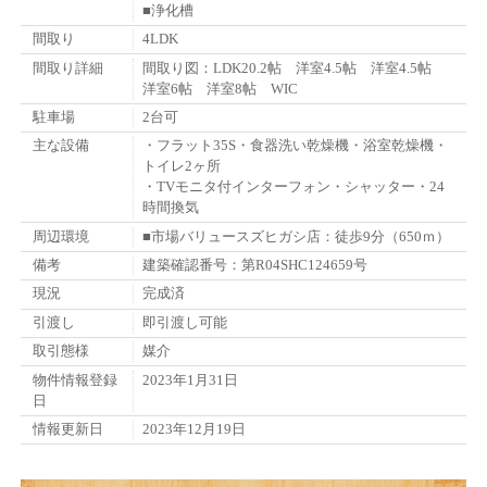
■浄化槽
間取り
4LDK
間取り詳細
間取り図：LDK20.2帖 洋室4.5帖 洋室4.5帖
洋室6帖 洋室8帖 WIC
駐車場
2台可
主な設備
・フラット35S・食器洗い乾燥機・浴室乾燥機・
トイレ2ヶ所
・TVモニタ付インターフォン・シャッター・24
時間換気
周辺環境
■市場バリュースズヒガシ店：徒歩9分（650ｍ）
備考
建築確認番号：第R04SHC124659号
現況
完成済
引渡し
即引渡し可能
取引態様
媒介
物件情報登録
2023年1月31日
日
情報更新日
2023年12月19日