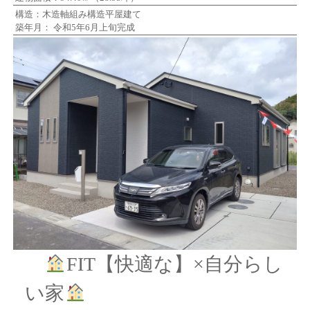
構造：木造軸組み構造平屋建て
築年月： 令和5年6月上旬完成
FIT【快適な】×自分らし
い家