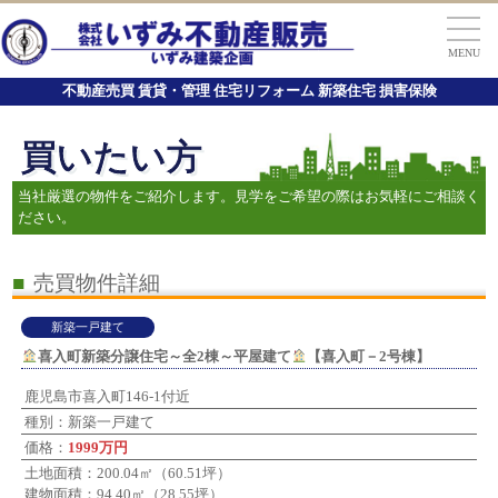
MENU
不動産売買 賃貸・管理 住宅リフォーム 新築住宅 損害保険
買いたい方
当社厳選の物件をご紹介します。見学をご希望の際はお気軽にご相談く
ださい。
■
売買物件詳細
新築一戸建て
喜入町新築分譲住宅～全2棟～平屋建て
【喜入町－2号棟】
鹿児島市喜入町146-1付近
種別：新築一戸建て
価格：
1999万円
土地面積：200.04㎡（60.51坪）
建物面積：94.40㎡（28.55坪）