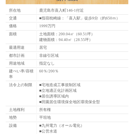
所在地
鹿児島市喜入町146-1付近
交通
■指宿枕崎線：「喜入駅」徒歩9分（約650ｍ）
価格
1999万円
面積
土地面積：200.04㎡（60.51坪）
建物面積：94.40㎡（28.55坪）
最適用途
居宅
都市計画
非線引区域
用途地域
指定なし
建ぺい率/容積
60％/200％
率
法令上の制限
■宅地造成工事規制区域
■立地適正化計画区域
■居住誘導区域内
■田園居住環境保全地区環境保全型
土地権利
所有権
地勢
平坦地
設備
■九州電力（オール電化）
■公営水道