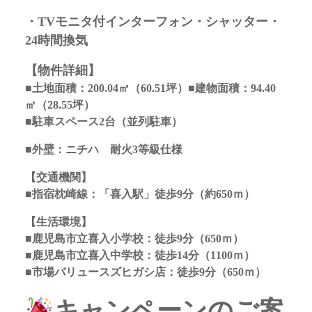
・TVモニタ付インターフォン・シャッター・
24時間換気
【物件詳細】
■土地面積：200.04
㎡
（60.51坪）
■建物面積：94.40
㎡（28.55坪）
■駐車スペース2台（並列駐車）
■外壁：ニチハ 耐火3等級仕様
【交通機関】
■指宿枕崎線：「喜入駅」徒歩9分（約650ｍ）
【生活環境】
■鹿児島市立喜入小学校：徒歩9分（650ｍ）
■鹿児島市立喜入中学校：徒歩14分（1100ｍ）
■市場バリュースズヒガシ店：徒歩9分（650ｍ）
キャンペーンのご案