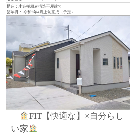
構造：木造軸組み構造平屋建て
築年月： 令和5年4月上旬完成（予定）
FIT【快適な】×自分らし
い家