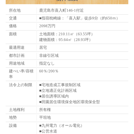
所在地
鹿児島市喜入町146-1付近
交通
■指宿枕崎線：「喜入駅」徒歩9分（約650ｍ）
価格
2098万円
面積
土地面積：210.11㎡（63.55坪）
建物面積：95.64㎡（28.93坪）
最適用途
居宅
都市計画
非線引区域
用途地域
指定なし
建ぺい率/容積
60％/200％
率
法令上の制限
■宅地造成工事規制区域
■立地適正化計画区域
■居住誘導区域内
■田園居住環境保全地区環境保全型
土地権利
所有権
地勢
平坦地
設備
■九州電力（オール電化）
■公営水道