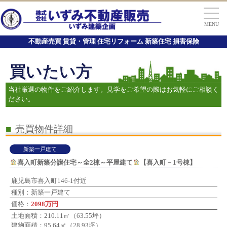
MENU
不動産売買 賃貸・管理 住宅リフォーム 新築住宅 損害保険
買いたい方
当社厳選の物件をご紹介します。見学をご希望の際はお気軽にご相談く
ださい。
■
売買物件詳細
新築一戸建て
喜入町新築分譲住宅～全2棟～平屋建て
【喜入町－1号棟】
鹿児島市喜入町146-1付近
種別：新築一戸建て
価格：
2098万円
土地面積：210.11㎡（63.55坪）
建物面積：95.64㎡（28.93坪）