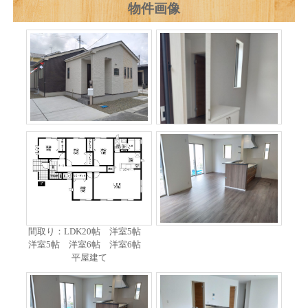
物件画像
間取り：LDK20帖 洋室5帖
洋室5帖 洋室6帖 洋室6帖
平屋建て