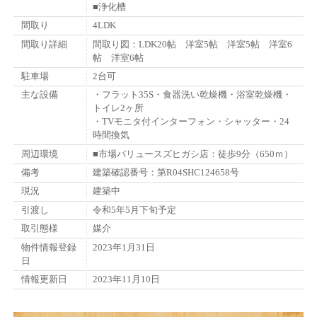
■浄化槽
間取り
4LDK
間取り詳細
間取り図：LDK20帖 洋室5帖 洋室5帖 洋室6
帖 洋室6帖
駐車場
2台可
主な設備
・フラット35S・食器洗い乾燥機・浴室乾燥機・
トイレ2ヶ所
・TVモニタ付インターフォン・シャッター・24
時間換気
周辺環境
■市場バリュースズヒガシ店：徒歩9分（650ｍ）
備考
建築確認番号：第R04SHC124658号
現況
建築中
引渡し
令和5年5月下旬予定
取引態様
媒介
物件情報登録
2023年1月31日
日
情報更新日
2023年11月10日