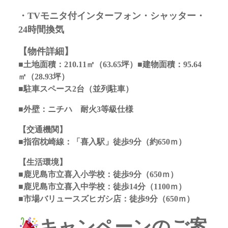
・TVモニタ付インターフォン・シャッター・
24時間換気
【物件詳細】
■土地面積：210.11
㎡
（63.65坪）
■建物面積：95.64
㎡（28.93坪）
■駐車スペース2台（並列駐車）
■外壁：ニチハ 耐火3等級仕様
【交通機関】
■指宿枕崎線：「喜入駅」徒歩9分（約650ｍ）
【生活環境】
■鹿児島市立喜入小学校：徒歩9分（650ｍ）
■鹿児島市立喜入中学校：徒歩14分（1100ｍ）
■市場バリュースズヒガシ店：徒歩9分（650ｍ）
キャンペーンのご案