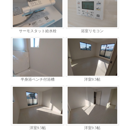
サーモスタット給水栓
浴室リモコン
半身浴ベンチ付浴槽
洋室9.5帖
洋室9.5帖
洋室9.5帖