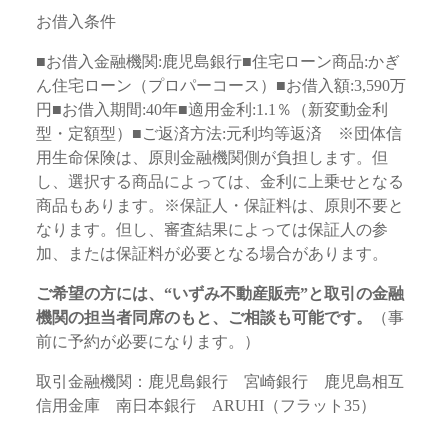
お借入条件
■お借入金融機関:鹿児島銀行■住宅ローン商品:かぎ
ん住宅ローン（プロパーコース）■お借入額:3,590万
円■お借入期間:40年■適用金利:1.1％（新変動金利
型・定額型）■ご返済方法:元利均等返済 ※団体信
用生命保険は、原則金融機関側が負担します。但
し、選択する商品によっては、金利に上乗せとなる
商品もあります。※保証人・保証料は、原則不要と
なります。但し、審査結果によっては保証人の参
加、または保証料が必要となる場合があります。
ご希望の方には、“いずみ不動産販売”と取引の金融
機関の担当者同席のもと、ご相談も可能です。
（事
前に予約が必要になります。）
取引金融機関：鹿児島銀行 宮崎銀行 鹿児島相互
信用金庫 南日本銀行 ARUHI（フラット35）