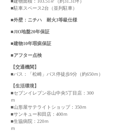
■建物面積：103.51㎡（約31.31坪）
■駐車スペース2台（並列駐車）
■外壁：ニチハ 耐火3等級仕様
■JIO地盤20年保証
■建物10年瑕疵保証
■アフター点検
【交通機関】
■バス：「松崎」バス停徒歩9分（約650ｍ）
【生活環境】
■セブンイレブン谷山中央5丁目店：300
■山形屋サテライトショップ：350ｍ
■サンキュー和田店：400ｍ
■生協病院：220ｍ