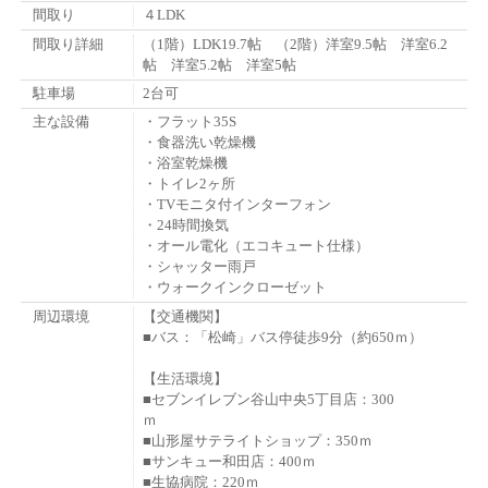
間取り
４LDK
間取り詳細
（1階）LDK19.7帖 （2階）洋室9.5帖 洋室6.2
帖 洋室5.2帖 洋室5帖
駐車場
2台可
主な設備
・フラット35S
・食器洗い乾燥機
・浴室乾燥機
・トイレ2ヶ所
・TVモニタ付インターフォン
・24時間換気
・オール電化（エコキュート仕様）
・シャッター雨戸
・ウォークインクローゼット
周辺環境
【交通機関】
■バス：「松崎」バス停徒歩9分（約650ｍ）
【生活環境】
■セブンイレブン谷山中央5丁目店：300
■山形屋サテライトショップ：350ｍ
■サンキュー和田店：400ｍ
■生協病院：220ｍ