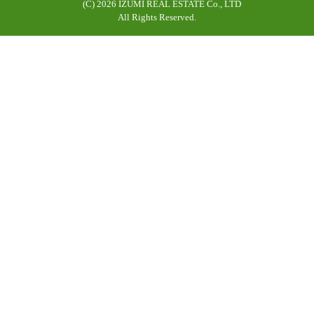
(C)
2026 IZUMI REAL ESTATE Co., LTD
All Rights Reserved.