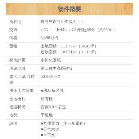
物件概要
所在地
鹿児島市谷山中央4丁目
交通
バス：「松崎」バス停徒歩9分（約650ｍ）
価格
3,498万円
面積
土地面積：113.76㎡（34.41坪）
建物面積：103.51㎡（31.31坪）
都市計画
市街化区域
用途地域
第二種中高層住専
建ぺい率/容積
60％/200％
率
法令上の制限
■法22条区域
土地権利
所有権
接道状況
西側6.0ｍ公道
地勢
平坦地
設備
■九州電力（オール電化）
■公営水道
■本下水