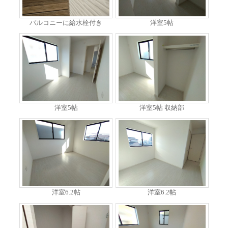
バルコニーに給水栓付き
洋室5帖
洋室5帖
洋室5帖 収納部
洋室6.2帖
洋室6.2帖