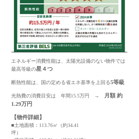
エネルギー消費性能は、太陽光設備のない物件では
星４つ
最高等級の
5等級
断熱性能は、国の定める省エネ基準を上回る
月額 約
光熱費の消費目安は 年間15.5万円 →
1.29万円
【物件詳細】
■土地面積：113.76㎡（約34.41