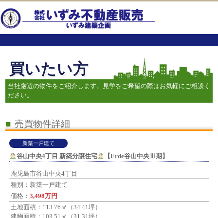
買いたい方
当社厳選の物件をご紹介します。見学をご希望の際はお気軽にご相談く
ださい。
■
売買物件詳細
新築一戸建て
谷山中央4丁目 新築分譲住宅
【Erde谷山中央Ⅲ期】
鹿児島市谷山中央4丁目
種別：新築一戸建て
価格：
3,498万円
土地面積：113.76㎡（34.41坪）
建物面積：103.51㎡（31.31坪）