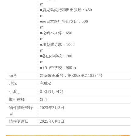
■鹿児島銀行和田出張所：450
■南日本銀行谷山支店：500
■松崎バス停：650
■JR慈眼寺駅：1000
■谷山小学校：700
■谷山中学校：900ｍ
備考
建築確認番号：第R06SHC118384号
現況
完成済
引渡し
即引渡し可能
取引態様
媒介
物件情報登録
2025年2月3日
日
情報更新日
2025年6月3日