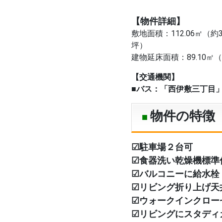
【物件詳細】
敷地面積：112.06㎡（約33
建物延床面積：89.10㎡（
【交通機関】
■バス：「西伊敷三丁目」
物件の特徴
☑駐車場２台可
☑食器洗い乾燥機標準
☑
バルコニーに給水栓
☑リビング折り上げ天
☑ウォークインクロー
☑リビングにスタディ