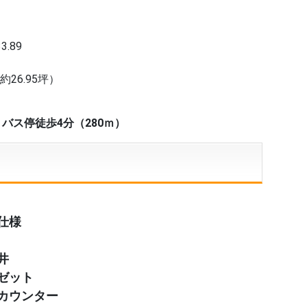
.89
坪
約26.95坪）
バス停徒歩4分（280ｍ）
仕様
井
ゼット
カウンター