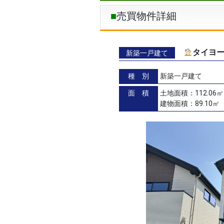
売買物件詳細
タイヨー
新築一戸建て
種 別
新築一戸建て
面 積
土地面積：112.06㎡
建物面積：89.10㎡（