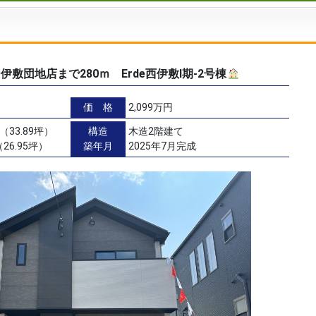
伊敷団地店まで280ｍ Erde西伊敷Ⅰ期-2号棟
価 格
2,099万円
（33.89坪）
構造
木造2階建て
26.95坪）
築年月
2025年7月完成