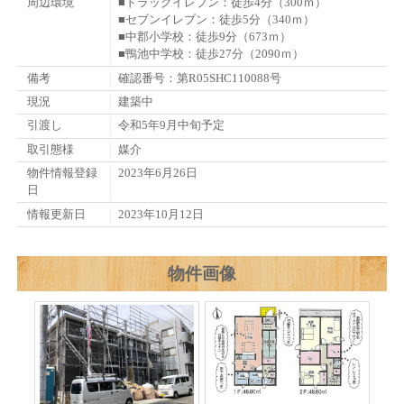
周辺環境
■ドラッグイレブン：徒歩4分（300ｍ）
■セブンイレブン：徒歩5分（340ｍ）
■中郡小学校：徒歩9分（673ｍ）
■鴨池中学校：徒歩27分（2090ｍ）
備考
確認番号：第R05SHC110088号
現況
建築中
引渡し
令和5年9月中旬予定
取引態様
媒介
物件情報登録
2023年6月26日
日
情報更新日
2023年10月12日
物件画像