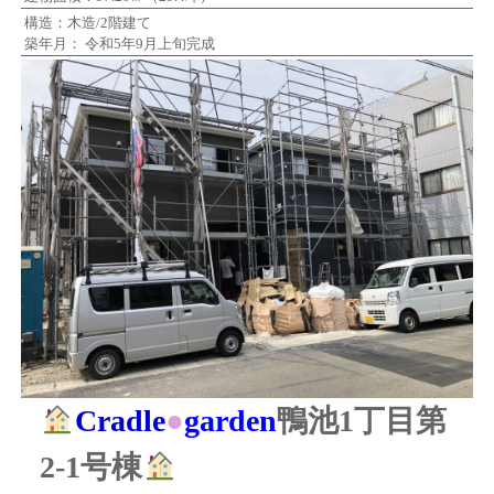
構造：木造/2階建て
築年月： 令和5年9月上旬完成
Cradle
●
garden
鴨池1丁目第
2-1号棟