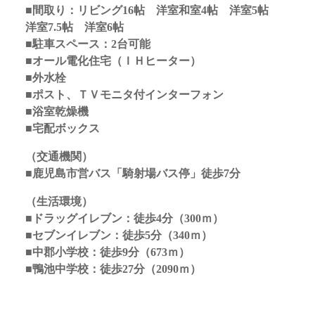
■間取り：リビング16
帖 洋室和室4帖 洋室5帖
洋室7.5帖 洋室6帖
■駐車スペース：2台可能
■オール電化住宅（ＩＨヒーター）
■外水栓
■ポスト、ＴＶモニタ付インターフォン
■浴室乾燥機
■宅配ボックス
（交通機関）
■鹿児島市営バス「騎射場バス停」徒歩7分
（生活環境）
■ドラッグイレブン：徒歩4分（300ｍ）
■セブンイレブン：徒歩5分（340ｍ）
■中郡小学校：徒歩9分（673ｍ）
■鴨池中学校：徒歩27分（2090ｍ）