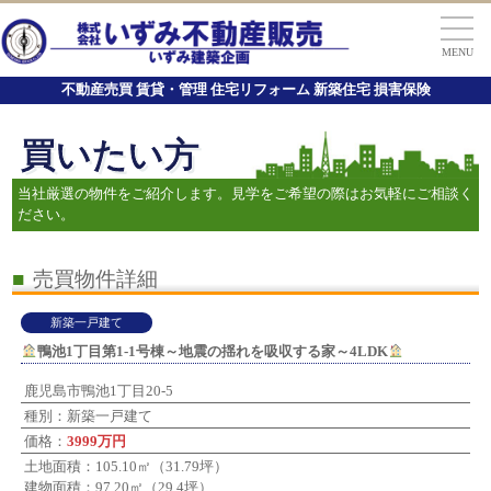
MENU
不動産売買 賃貸・管理 住宅リフォーム 新築住宅 損害保険
買いたい方
当社厳選の物件をご紹介します。見学をご希望の際はお気軽にご相談く
ださい。
■
売買物件詳細
新築一戸建て
鴨池1丁目第1-1号棟～地震の揺れを吸収する家～4LDK
鹿児島市鴨池1丁目20-5
種別：新築一戸建て
価格：
3999万円
土地面積：105.10㎡（31.79坪）
建物面積：97.20㎡（29.4坪）