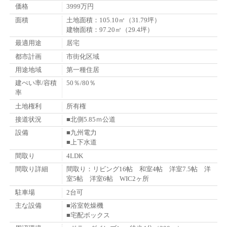
価格
3999万円
面積
土地面積：105.10㎡（31.79坪）
建物面積：97.20㎡（29.4坪）
最適用途
居宅
都市計画
市街化区域
用途地域
第一種住居
建ぺい率/容積
50％/80％
率
土地権利
所有権
接道状況
■北側5.85ｍ公道
設備
■九州電力
■上下水道
間取り
4LDK
間取り詳細
間取り：リビング16帖 和室4帖 洋室7.5帖 洋
室5帖 洋室6帖 WIC2ヶ所
駐車場
2台可
主な設備
■浴室乾燥機
■宅配ボックス