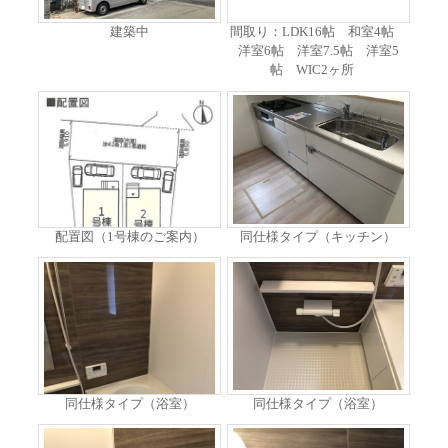
建築中
間取り：LDK16帖 和室4帖
洋室6帖 洋室7.5帖 洋室5
帖 WIC2ヶ所
配置図（1号棟のご案内）
同仕様タイプ（キッチン）
同仕様タイプ（浴室）
同仕様タイプ（浴室）