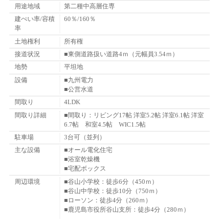
用途地域
第二種中高層住専
建ぺい率/容積
60％/160％
率
土地権利
所有権
接道状況
■東側道路扱い道路4ｍ（元幅員3.54ｍ）
地勢
平坦地
設備
■九州電力
■公営水道
間取り
4LDK
間取り詳細
■間取り：リビング17帖 洋室5.2帖 洋室6.1帖 洋室
6.7帖 和室4.5帖 WIC1.5帖
駐車場
3台可（並列）
主な設備
■オール電化住宅
■浴室乾燥機
■宅配ボックス
周辺環境
■谷山小学校：徒歩6分（450ｍ）
■谷山中学校：徒歩10分（750ｍ）
■ローソン：徒歩4分（260ｍ）
■鹿児島市役所谷山支所：徒歩4分（280ｍ）