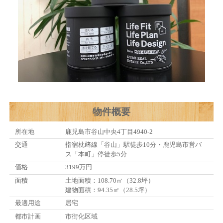
物件概要
所在地
鹿児島市谷山中央4丁目4940-2
交通
指宿枕﨑線「谷山」駅徒歩10分・鹿児島市営バ
ス「本町」停徒歩5分
価格
3199万円
面積
土地面積：108.70㎡（32.8坪）
建物面積：94.35㎡（28.5坪）
最適用途
居宅
都市計画
市街化区域