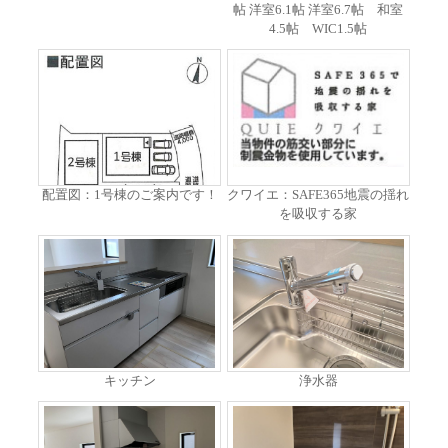
帖 洋室6.1帖 洋室6.7帖 和室
4.5帖 WIC1.5帖
配置図：1号棟のご案内です！
クワイエ：SAFE365地震の揺れ
を吸収する家
キッチン
浄水器