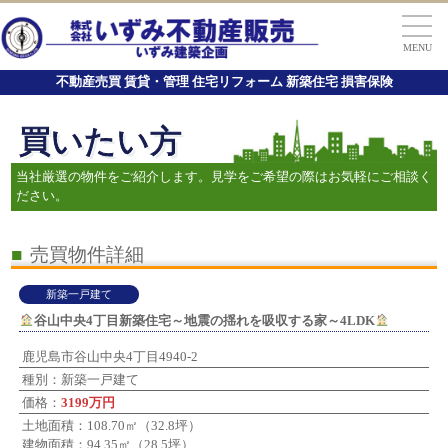
MENU
不動産売買 賃貸・管理 住宅リフォーム 新築住宅 損害保険
買いたい方
当社厳選の物件をご紹介します。見学をご希望の際はお気軽にご相談く
ださい。
■
売買物件詳細
新築一戸建て
谷山中央4丁目新築住宅～地震の揺れを吸収する家～4LDK
鹿児島市谷山中央4丁目4940-2
種別：新築一戸建て
価格：
3199万円
土地面積：108.70㎡（32.8坪）
建物面積：94.35㎡（28.5坪）