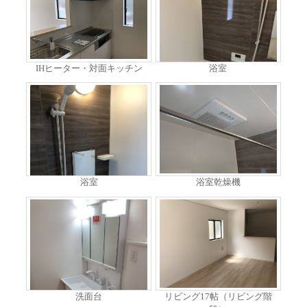
IHヒーター・対面キッチン
浴室
浴室
浴室乾燥機
洗面台
リビング17帖（リビング階