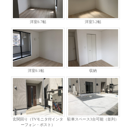
洋室6.7帖
洋室5.2帖
洋室6.1帖
収納
玄関回り（TVモニタ付インタ
駐車スペース3台可能（並列）
ーフォン・ポスト）