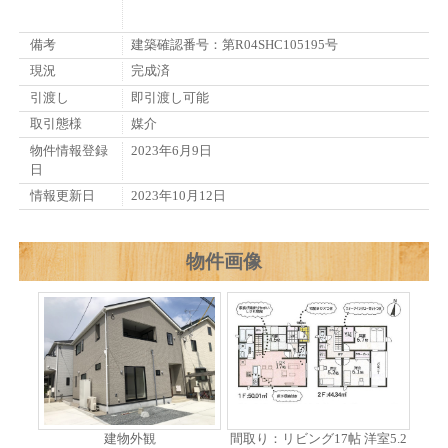
備考
建築確認番号：第R04SHC105195号
現況
完成済
引渡し
即引渡し可能
取引態様
媒介
物件情報登録
2023年6月9日
日
情報更新日
2023年10月12日
物件画像
建物外観
間取り：リビング17帖 洋室5.2