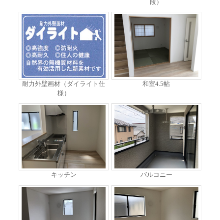
段）
耐力外壁画材（ダイライト仕
和室4.5帖
様）
キッチン
バルコニー