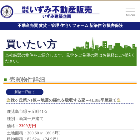
MENU
不動産売買 賃貸・管理 住宅リフォーム 新築住宅 損害保険
買いたい方
当社厳選の物件をご紹介します。見学をご希望の際はお気軽にご相談く
ださい。
■
売買物件詳細
新築一戸建て
緑ヶ丘第7-1棟～地震の揺れを吸収する家～4LDK平屋建て
鹿児島市緑ヶ丘町41-5
種別：新築一戸建て
価格：
2399万円
土地面積：200.60㎡（60.6坪）
建物面積：82.62㎡（24.9坪）