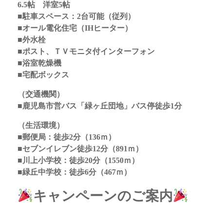
6.5帖 洋室5帖
■駐車スペース：2台可能（従列）
■オール電化住宅（IHヒーター）
■外水栓
■ポスト、ＴＶモニタ付インターフォン
■浴室乾燥機
■宅配ボックス
（交通機関）
■鹿児島市営バス「緑ヶ丘団地」バス停徒歩1分
（生活環境）
■郵便局：徒歩2分（136ｍ）
■セブンイレブン徒歩12分（891ｍ）
■川上小学校：徒歩20分（1550ｍ）
■緑丘中学校：徒歩6分（467ｍ）
キャンペーンのご案内