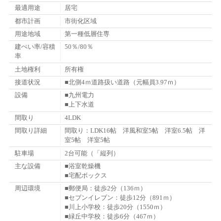
最適用途
居宅
都市計画
市街化区域
用途地域
第一種低層住専
建ぺい率/容積
50％/80％
率
土地権利
所有権
接道状況
■北側4ｍ道路扱い道路（元幅員3.97ｍ）
設備
■九州電力
■上下水道
間取り
4LDK
間取り詳細
間取り：LDK16帖 洋風和室5帖 洋室6.5帖 洋
室5帖 洋室5帖
駐車場
2台可能（「縦列）
主な設備
■浴室乾燥機
■宅配ボックス
周辺環境
■郵便局：徒歩2分（136ｍ）
■セブンイレブン：徒歩12分（891ｍ）
■川上小学校：徒歩20分（1550ｍ）
■緑丘中学校：徒歩6分（467ｍ）