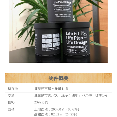
物件概要
所在地
鹿児島市緑ヶ丘町41-5
交通
鹿児島市営バス「緑ヶ丘団地」バス停 徒歩1分
価格
2399万円
面積
土地面積：200.60㎡（60.6坪）
建物面積：82.62㎡（24.9坪）