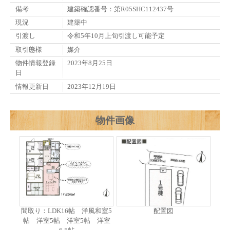
備考
建築確認番号：第R05SHC112437号
現況
建築中
引渡し
令和5年10月上旬引渡し可能予定
取引態様
媒介
物件情報登録
2023年8月25日
日
情報更新日
2023年12月19日
物件画像
間取り：LDK16帖 洋風和室5
配置図
帖 洋室5帖 洋室5帖 洋室