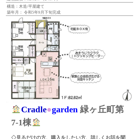
構造：木造/平屋建て
築年月： 令和5年9月下旬完成
Cradle
●
garden
緑ヶ丘町第
7-1棟
◇見るだけの方、購入をしたい方、詳しくお話を聞