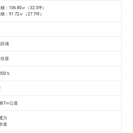
積：106.80㎡（32.3坪）
積：91.72㎡（27.7坪）
化区域
種住居
200％
権
側7ｍ公道
電力
水道