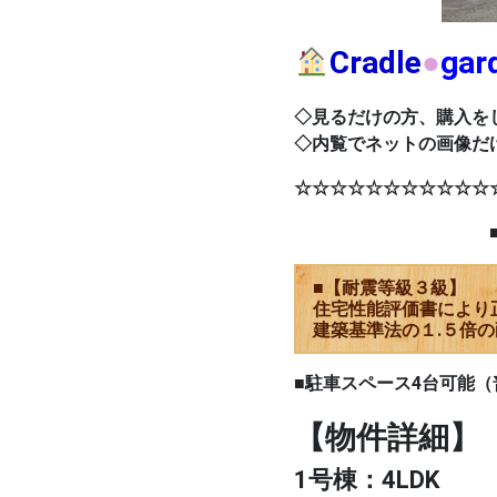
Cradle
●
ga
◇見るだけの方、購入を
◇内覧でネットの画像だ
☆☆☆☆☆☆☆☆☆☆☆
■地震に強い
■【耐震等級３級】
住宅性能評価書により
建築基準法の１.５倍の
■駐車スペース4台可能（
【物件詳細】
1号棟：4LDK