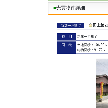
売買物件詳細
田上第2
新築一戸建て
種 別
新築一戸建て
面 積
土地面積：106.80㎡
建物面積：91.72㎡（