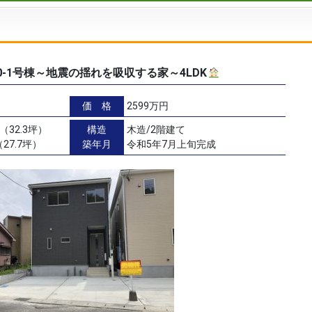
0-1号棟～地震の揺れを吸収する家～4LDK
価 格
2599万円
（32.3坪）
構造
木造/2階建て
27.7坪）
築年月
令和5年7月上旬完成