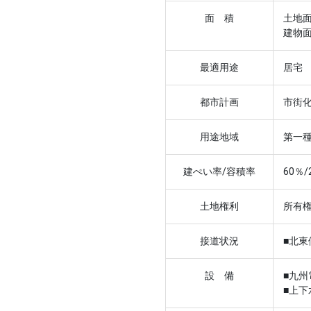
面 積
土地面
建物面
最適用途
居宅
都市計画
市街
用途地域
第一
建ぺい率/容積率
60％/
土地権利
所有
接道状況
■北東
設 備
■九州
■上下