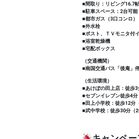
■間取り：リビング16.7
帖
■駐車スペース：2台可能
■都市ガス（3口コンロ）
■外水栓
■ポスト、ＴＶモニタ付
■浴室乾燥機
■宅配ボックス
（交通機関）
■南国交通バス「後庵」停
（生活環境）
■あけぼの田上店：徒歩3
■セブンイレブン徒歩4分
■田上小学校：徒歩12分（
■武中学校：徒歩30分（2
キャンペー