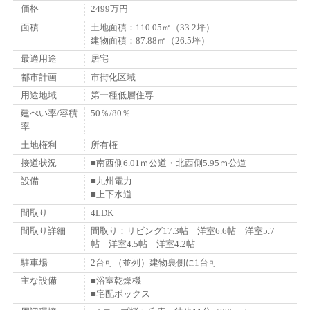
価格
2499万円
面積
土地面積：110.05㎡（33.2坪）
建物面積：87.88㎡（26.5坪）
最適用途
居宅
都市計画
市街化区域
用途地域
第一種低層住専
建ぺい率/容積
50％/80％
率
土地権利
所有権
接道状況
■南西側6.01ｍ公道・北西側5.95ｍ公道
設備
■九州電力
■上下水道
間取り
4LDK
間取り詳細
間取り：リビング17.3帖 洋室6.6帖 洋室5.7
帖 洋室4.5帖 洋室4.2帖
駐車場
2台可（並列）建物裏側に1台可
主な設備
■浴室乾燥機
■宅配ボックス