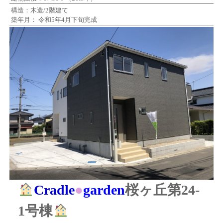
構造：木造/2階建て
築年月： 令和5年4月下旬完成
Cradle
●
garden
桜ヶ丘第24-
1号棟