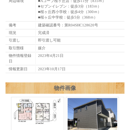
周辺環境
■Aコープ桜ヶ丘店：徒歩11分（835ｍ）
■セブンイレブン：徒歩3分（183ｍ）
■桜ヶ丘西小学校：徒歩4分（300ｍ）
■桜ヶ丘中学校：徒歩5分（368ｍ）
備考
建築確認番号：第R04SHC128620号
現況
完成済
引渡し
即引渡し可能
取引態様
媒介
物件情報登録
2023年4月21日
日
情報更新日
2023年10月17日
物件画像