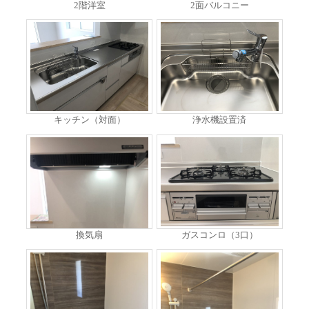
2階洋室
2面バルコニー
キッチン（対面）
浄水機設置済
換気扇
ガスコンロ（3口）