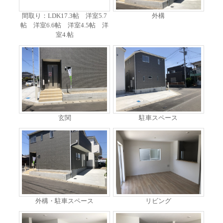
間取り：LDK17.3帖 洋室5.7
外構
帖 洋室6.6帖 洋室4.5帖 洋
室4.帖
玄関
駐車スペース
外構・駐車スペース
リビング