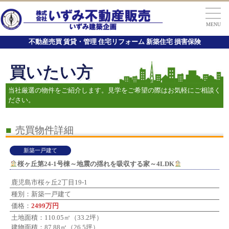
MENU
不動産売買 賃貸・管理 住宅リフォーム 新築住宅 損害保険
買いたい方
当社厳選の物件をご紹介します。見学をご希望の際はお気軽にご相談く
ださい。
■
売買物件詳細
新築一戸建て
桜ヶ丘第24-1号棟～地震の揺れを吸収する家～4LDK
鹿児島市桜ヶ丘2丁目19-1
種別：新築一戸建て
価格：
2499万円
土地面積：110.05㎡（33.2坪）
建物面積：87.88㎡（26.5坪）