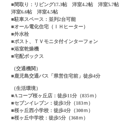
■間取り：リビング17.3
帖 洋室4.2帖 洋室5.7帖
洋室6.6帖 洋室4.5帖
■駐車スペース：並列2台可能
■オール電化住宅（ＩＨヒーター）
■外水栓
■ポスト、ＴＶモニタ付インターフォン
■浴室乾燥機
■宅配ボックス
（交通機関）
■鹿児島交通バス「県営住宅前」徒歩4分
（生活環境）
■Aコープ桜ヶ丘店：徒歩11分（835ｍ）
■セブンイレブン：徒歩3分（183ｍ）
■桜ヶ丘西小学校：徒歩4分（300ｍ）
■桜ヶ丘中学校：徒歩5分（368ｍ）