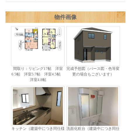
物件画像
間取り：リビング17帖 洋室
完成予想図（パース図・色等変
6.5帖 洋室5.7帖 洋室4.5帖
更の場合もございます）
洋室4.8帖
キッチン（建築中につき同仕様
洗面化粧台（建築中につき同仕