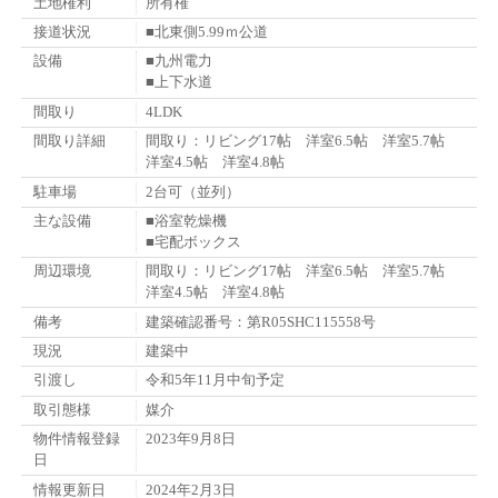
土地権利
所有権
接道状況
■北東側5.99ｍ公道
設備
■九州電力
■上下水道
間取り
4LDK
間取り詳細
間取り：リビング17帖 洋室6.5帖 洋室5.7帖
洋室4.5帖 洋室4.8帖
駐車場
2台可（並列）
主な設備
■浴室乾燥機
■宅配ボックス
周辺環境
間取り：リビング17帖 洋室6.5帖 洋室5.7帖
洋室4.5帖 洋室4.8帖
備考
建築確認番号：第R05SHC115558号
現況
建築中
引渡し
令和5年11月中旬予定
取引態様
媒介
物件情報登録
2023年9月8日
日
情報更新日
2024年2月3日