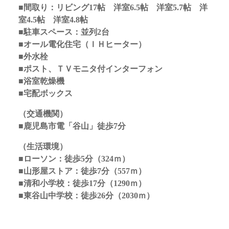
■間取り：リビング17
帖 洋室6.5帖 洋室5.7帖 洋
室4.5帖 洋室4.8帖
■駐車スペース：並列2台
■オール電化住宅（ＩＨヒーター）
■外水栓
■ポスト、ＴＶモニタ付インターフォン
■浴室乾燥機
■宅配ボックス
（交通機関）
■鹿児島市電「谷山」徒歩7分
（生活環境）
■ローソン：徒歩5分（324ｍ）
■山形屋ストア：徒歩7分（557ｍ）
■清和小学校：徒歩17分（1290ｍ）
■東谷山中学校：徒歩26分（2030ｍ）