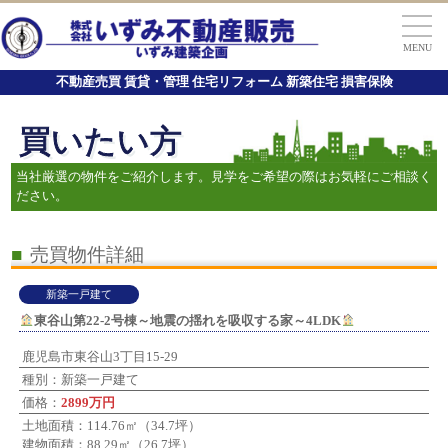
MENU
不動産売買 賃貸・管理 住宅リフォーム 新築住宅 損害保険
買いたい方
当社厳選の物件をご紹介します。見学をご希望の際はお気軽にご相談く
ださい。
■
売買物件詳細
新築一戸建て
東谷山第22-2号棟～地震の揺れを吸収する家～4LDK
鹿児島市東谷山3丁目15-29
種別：新築一戸建て
価格：
2899万円
土地面積：114.76㎡（34.7坪）
建物面積：88.29㎡（26.7坪）