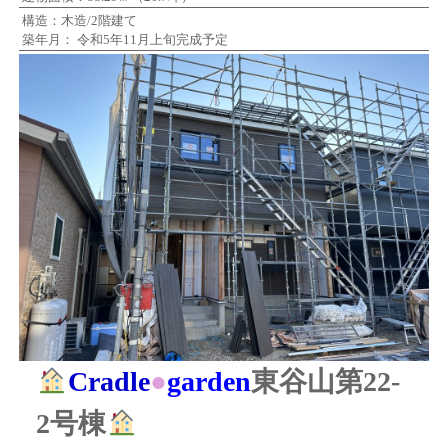
構造：木造/2階建て
築年月： 令和5年11月上旬完成予定
Cradle
●
garden
東谷山第22-
2号棟