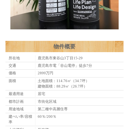
物件概要
所在地
鹿児島市東谷山3丁目15-29
交通
鹿児島市電「谷山電停」徒歩7分
価格
2899万円
面積
土地面積：114.76㎡（34.7坪）
建物面積：88.29㎡（26.7坪）
最適用途
居宅
都市計画
市街化区域
用途地域
第二種中高層住専
建ぺい率/容積
60％/200％
率