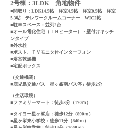
2号棟：3LDK 角地物件
■間取り：LDK14.5
帖 洋室4.5帖 洋室8.5帖 洋室
5.3帖 テレワークルームコーナー WIC2帖
■駐車スペース：並列2台
■オール電化住宅（ＩＨヒーター）・壁付けキッチ
ンタイプ
■外水栓
■ポスト、ＴＶモニタ付インターフォン
■浴室乾燥機
■宅配ボックス
（交通機関）
■鹿児島交通バス「星ヶ峯南バス停」徒歩2分
（生活環境）
■ファミリーマート：徒歩3分（170ｍ）
■タイヨー星ヶ峯店：徒歩12分（890ｍ）
■星ヶ峯東小学校：徒歩11分（840ｍ）
■星ヶ峯中学校：徒歩14分（1050ｍ）