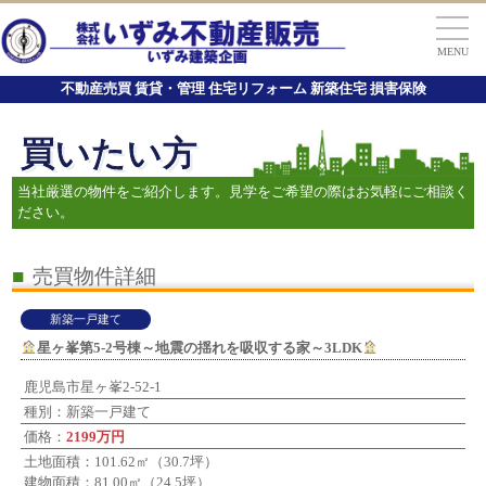
MENU
不動産売買 賃貸・管理 住宅リフォーム 新築住宅 損害保険
買いたい方
当社厳選の物件をご紹介します。見学をご希望の際はお気軽にご相談く
ださい。
■
売買物件詳細
新築一戸建て
星ヶ峯第5-2号棟～地震の揺れを吸収する家～3LDK
鹿児島市星ヶ峯2-52-1
種別：新築一戸建て
価格：
2199万円
土地面積：101.62㎡（30.7坪）
建物面積：81.00㎡（24.5坪）