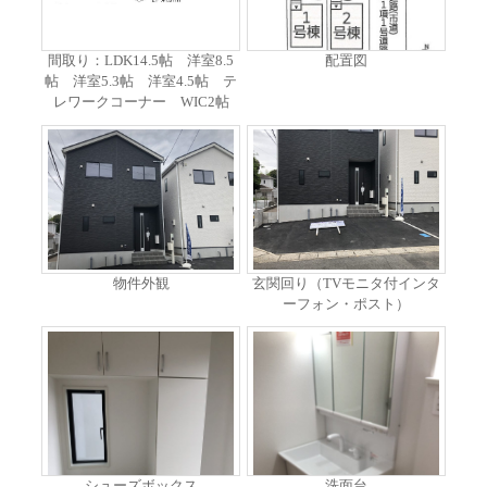
間取り：LDK14.5帖 洋室8.5
配置図
帖 洋室5.3帖 洋室4.5帖 テ
レワークコーナー WIC2帖
物件外観
玄関回り（TVモニタ付インタ
ーフォン・ポスト）
シューズボックス
洗面台