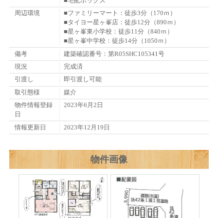
■宅配ボックス
周辺環境
■ファミリーマート：徒歩3分（170ｍ）
■タイヨー星ヶ峯店：徒歩12分（890ｍ）
■星ヶ峯東小学校：徒歩11分（840ｍ）
■星ヶ峯中学校：徒歩14分（1050ｍ）
備考
建築確認番号：第R05SHC105341号
現況
完成済
引渡し
即引渡し可能
取引態様
媒介
物件情報登録
2023年6月2日
日
情報更新日
2023年12月19日
物件画像