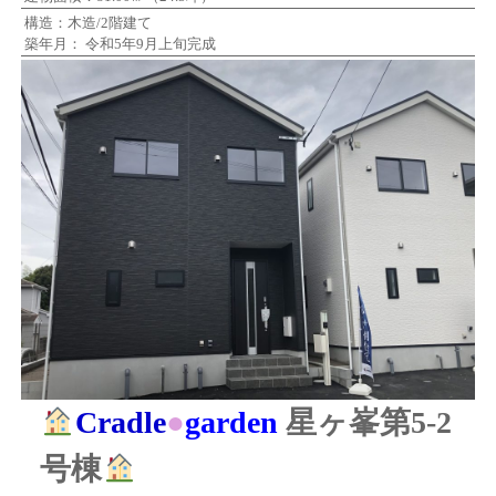
構造：木造/2階建て
築年月： 令和5年9月上旬完成
Cradle
●
garden
星ヶ峯第5-2
号棟