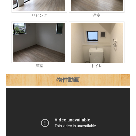
リビング
洋室
洋室
トイレ
物件動画