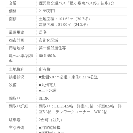
交通
鹿児島交通バス「星ヶ峯南バス停」徒歩2分
価格
2199万円
面積
土地面積：101.62㎡（30.7坪）
建物面積：81.00㎡（24.5坪）
最適用途
居宅
都市計画
市街化区域
用途地域
第一種低層住専
建ぺい率/容積
60％/80％
率
土地権利
所有権
接道状況
■北側5.97ｍ公道・東側6.22ｍ公道
設備
■九州電力
■上下水道
間取り
3LDK
間取り詳細
間取り：LDK14.5帖 洋室4.5帖 洋室8.5帖 洋
室5.3帖 テレワークコーナー WIC2帖
駐車場
2台可（並列）
主な設備
■浴室乾燥機