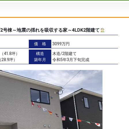
2号棟～地震の揺れを吸収する家～4LDK2階建て
価 格
3099万円
（41.8坪）
構造
木造/2階建て
28.9坪）
築年月
令和5年3月下旬完成