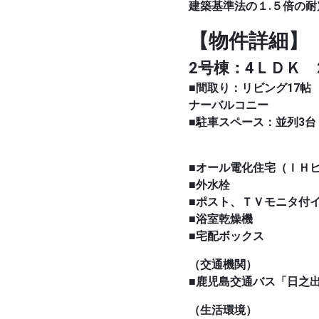
建築基準法の１.５倍の耐
【物件詳細】
2号棟：4
ＬＤＫ 
■間取り：リビング17
帖 
ナーバルコニー
■駐車スペース：並列3台
■オール電化住宅（ＩＨ
■外水栓
■ポスト、ＴＶモニタ付
■浴室乾燥機
■宅配ボックス
（交通機関）
■鹿児島交通バス「日之
（生活環境）