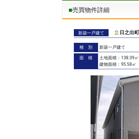
売買物件詳細
日之出町
新築一戸建て
種 別
新築一戸建て
面 積
土地面積：138.39㎡
建物面積：95.58㎡（