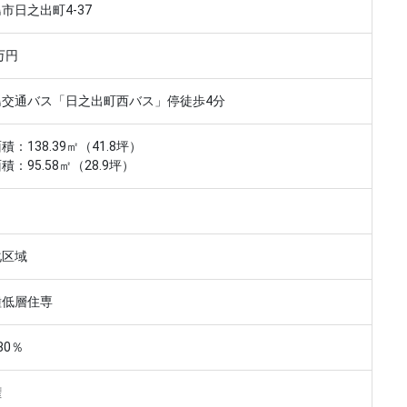
市日之出町4-37
万円
島交通バス「日之出町西バス」停徒歩4分
積：138.39㎡（41.8坪）
積：95.58㎡（28.9坪）
化区域
種低層住専
80％
権