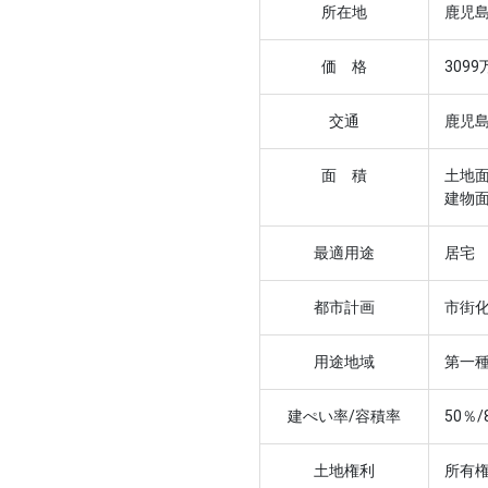
所在地
鹿児島
価 格
3099
交通
鹿児
面 積
土地面
建物面
最適用途
居宅
都市計画
市街
用途地域
第一
建ぺい率/容積率
50％/
土地権利
所有