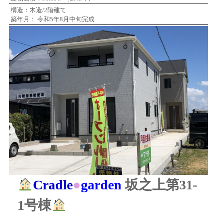
構造：木造/2階建て
築年月： 令和5年8月中旬完成
Cradle
●
garden
坂之上第31-
1号棟