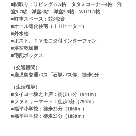
■間取り：リビング17.5
帖 タタミコーナー4帖 洋
室5.7帖 洋室8帖 洋室5.5帖 WIC1.1帖
■駐車スペース：並列2台
■オール電化住宅（ＩＨヒーター）
■外水栓
■ポスト、ＴＶモニタ付インターフォン
■浴室乾燥機
■宅配ボックス
（交通機関）
■鹿児島交通バス「石塚バス停」徒歩1分
（生活環境）
■タイヨー坂之上店：徒歩11分（944ｍ）
■ファミリーマート：徒歩9分（796ｍ）
■福平小学校：徒歩23分（1860ｍ）
■福平中学校：徒歩23分（1890ｍ）