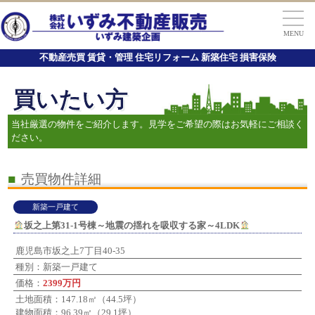
MENU
不動産売買 賃貸・管理 住宅リフォーム 新築住宅 損害保険
買いたい方
当社厳選の物件をご紹介します。見学をご希望の際はお気軽にご相談く
ださい。
■
売買物件詳細
新築一戸建て
坂之上第31-1号棟～地震の揺れを吸収する家～4LDK
鹿児島市坂之上7丁目40-35
種別：新築一戸建て
価格：
2399万円
土地面積：147.18㎡（44.5坪）
建物面積：96.39㎡（29.1坪）