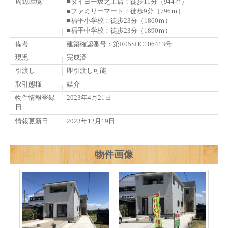
周辺環境
■タイヨー坂之上店：徒歩11分（944ｍ）
■ファミリーマート：徒歩9分（796ｍ）
■福平小学校：徒歩23分（1860ｍ）
■福平中学校：徒歩23分（1890ｍ）
備考
建築確認番号：第R05SHC106413号
現況
完成済
引渡し
即引渡し可能
取引態様
媒介
物件情報登録
2023年4月21日
日
情報更新日
2023年12月19日
物件画像