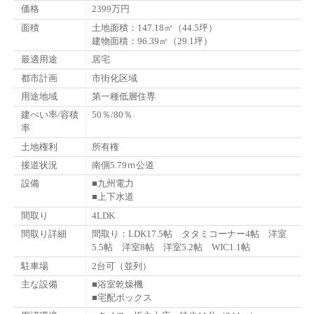
価格
2399万円
面積
土地面積：147.18㎡（44.5坪）
建物面積：96.39㎡（29.1坪）
最適用途
居宅
都市計画
市街化区域
用途地域
第一種低層住専
建ぺい率/容積
50％/80％
率
土地権利
所有権
接道状況
南側5.79ｍ公道
設備
■九州電力
■上下水道
間取り
4LDK
間取り詳細
間取り：LDK17.5帖 タタミコーナー4帖 洋室
5.5帖 洋室8帖 洋室5.2帖 WIC1.1帖
駐車場
2台可（並列）
主な設備
■浴室乾燥機
■宅配ボックス