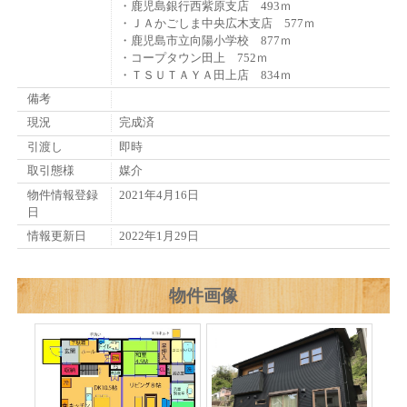
・鹿児島銀行西紫原支店 493ｍ
・ＪＡかごしま中央広木支店 577ｍ
・鹿児島市立向陽小学校 877ｍ
・コープタウン田上 752ｍ
・ＴＳＵＴＡＹＡ田上店 834ｍ
備考
現況
完成済
引渡し
即時
取引態様
媒介
物件情報登録
2021年4月16日
日
情報更新日
2022年1月29日
物件画像