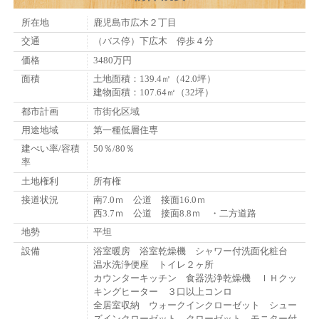
所在地
鹿児島市広木２丁目
交通
（バス停）下広木 停歩４分
価格
3480万円
面積
土地面積：139.4㎡（42.0坪）
建物面積：107.64㎡（32坪）
都市計画
市街化区域
用途地域
第一種低層住専
建ぺい率/容積
50％/80％
率
土地権利
所有権
接道状況
南7.0ｍ 公道 接面16.0ｍ
西3.7ｍ 公道 接面8.8ｍ ・二方道路
地勢
平坦
設備
浴室暖房 浴室乾燥機 シャワー付洗面化粧台
温水洗浄便座 トイレ２ヶ所
カウンターキッチン 食器洗浄乾燥機 ＩＨクッ
キングヒーター ３口以上コンロ
全居室収納 ウォークインクローゼット シュー
ズインクローゼット クローゼット モニター付