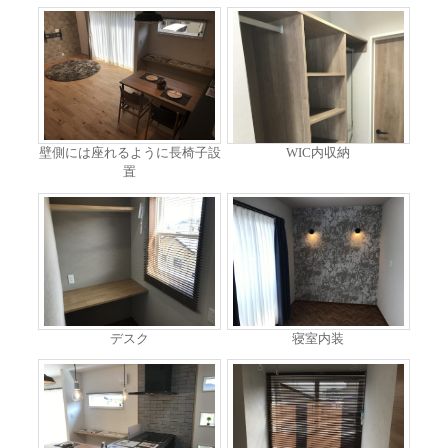
壁側には座れるように長椅子設
WIC内収納
置
デスク
寝室内装