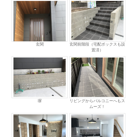
玄関
玄関前階段（宅配ボックスも設
置済）
塀
リビングからバルコニーへもス
ムーズ！