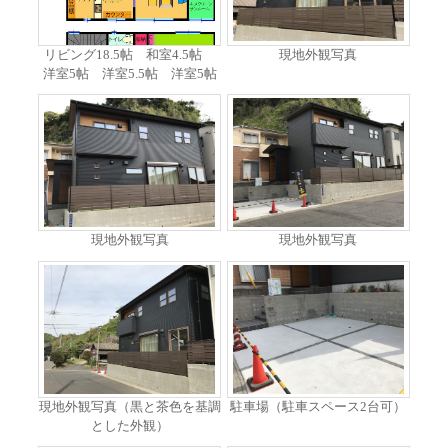
リビング18.5帖 和室4.5帖
現地外観写真
洋室5帖 洋室5.5帖 洋室5帖
現地外観写真
現地外観写真
現地外観写真（黒と茶色を基調
駐車場（駐車スペース2台可）
とした外観）