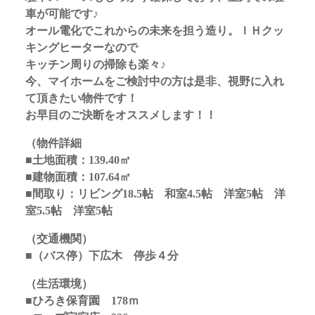
車が可能です♪
オール電化でこれからの未来を担う造り。ＩＨクッ
キングヒーターなので
キッチン周りの掃除も楽々♪
今、マイホームをご検討中の方は是非、視野に入れ
て頂きたい物件です！
お早目のご決断をオススメします！！
（物件詳細
■土地面積：139.40㎡
■建物面積：107.64㎡
■間取り：リビング18.5帖 和室4.5帖 洋室5帖 洋
室5.5帖 洋室5帖
（交通機関）
■（バス停）下広木 停歩４分
（生活環境）
■ひろき保育園 178ｍ