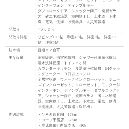
インターフォン ディンプルキー
ダブルロックドア シャッター雨戸 複層ガラ
ス 省エネ給湯器 室内物干し 上水道 下水
道 電気 側溝 照明器具 火災警報器
間取り
4ＳＬＤＫ
間取り詳細
リビング18.5帖 和室4.5帖 洋室5帖 洋室5.5
帖 洋室5帖
駐車場
普通車２台可
主な設備
浴室暖房、浴室乾燥機、シャワー付洗面化粧台、
温水洗浄便座、トイレ２ヶ所
カウンターキッチン、食器洗浄乾燥機、IHクッキ
ングヒーター、３口以上コンロ
全居室収納、ウォークインクローゼット、シュー
ズインクローゼット、クローゼット、モニター付
インターホン、ディンプルキー、ダブルロックド
ア、シャッター雨戸、複層ガラス、省エネ給湯
器、室内物干し、上水道、下水道、電気、側溝、
照明器具、火災警報器（報知機）
周辺環境
・ひろき保育園 178ｍ
・コープ宇宿店 326ｍ
・鹿児島銀行向陽支店 493ｍ