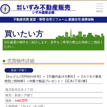
MENU
不動産売買 賃貸・管理 住宅リフォーム 新築住宅 損害保険
買いたい方
当社厳選の物件をご紹介します。見学をご希望の際はお気軽にご相談く
ださい。
■
売買物件詳細
新築一戸建て
【Payどん3万円分Pt付与】＋【引越代金20％割引】＋【カリモク家具
特別ご招待券】＋内覧で粗品プレゼント！【広木2丁目1棟】
鹿児島市広木２丁目
種別：新築一戸建て
価格：
3480万円
土地面積：139.4㎡（42.0坪）