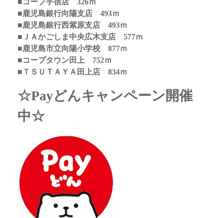
■コープ宇宿店 326ｍ
■鹿児島銀行向陽支店 493ｍ
■鹿児島銀行西紫原支店 493ｍ
■ＪＡかごしま中央広木支店 577ｍ
■鹿児島市立向陽小学校 877ｍ
■コープタウン田上 752ｍ
■ＴＳＵＴＡＹＡ田上店 834ｍ
☆Payどんキャンペーン開催
中☆