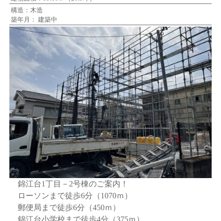
構造：木造
築年月： 建築中
錦江台1丁目－2号棟のご案内！
ローソンまで徒歩6分（1070ｍ）
郵便局まで徒歩6分（450ｍ）
錦江台小学校まで徒歩4分（375ｍ）