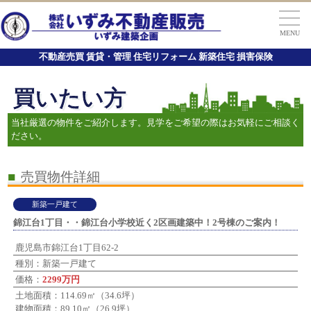
MENU
不動産売買 賃貸・管理 住宅リフォーム 新築住宅 損害保険
買いたい方
当社厳選の物件をご紹介します。見学をご希望の際はお気軽にご相談く
ださい。
■
売買物件詳細
新築一戸建て
錦江台1丁目・・錦江台小学校近く2区画建築中！2号棟のご案内！
鹿児島市錦江台1丁目62-2
種別：新築一戸建て
価格：
2299万円
土地面積：114.69㎡（34.6坪）
建物面積：89.10㎡（26.9坪）