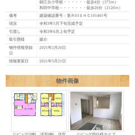
錦江台小学校・・・・・・徒歩4分（375ｍ）
和田中学校・・・・・・・徒歩26分（2120ｍ）
備考
建築確認番号：第Ｒ03ＳＨＣ101461号
現況
令和3年5月下旬完成予定
引渡し
令和3年6月上旬予定
取引態様
媒介
物件情報登録
2021年2月26日
日
情報更新日
2021年5月21日
物件画像
リビング18帖 洋室6帖 洋室
リビング同仕様タイプ