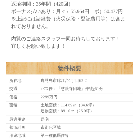
返済期間：35年間（420回）
ボーナス払いあり：月々）55.964円 ボ）50.477円
※上記には諸経費（火災保険・登記費用等）は含ま
れておりません。
内覧のご連絡スタッフ一同お待ちしております！
宜しくお願い致します！
物件概要
所在地
鹿児島市錦江台1丁目62-2
交通
バス停：「慈眼寺団地」停徒歩1分
価格
2299万円
面積
土地面積：114.69㎡（34.6坪）
建物面積：89.10㎡（26.9坪）
最適用途
居宅
都市計画
市街化区域
用途地域
第一種低層住専