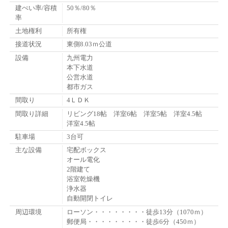
建ぺい率/容積
50％/80％
率
土地権利
所有権
接道状況
東側8.03ｍ公道
設備
九州電力
本下水道
公営水道
都市ガス
間取り
4ＬＤＫ
間取り詳細
リビング18帖 洋室6帖 洋室5帖 洋室4.5帖
洋室4.5帖
駐車場
3台可
主な設備
宅配ボックス
オール電化
2階建て
浴室乾燥機
浄水器
自動開閉トイレ
周辺環境
ローソン・・・・・・・・徒歩13分（1070ｍ）
郵便局・・・・・・・・・徒歩6分（450ｍ）