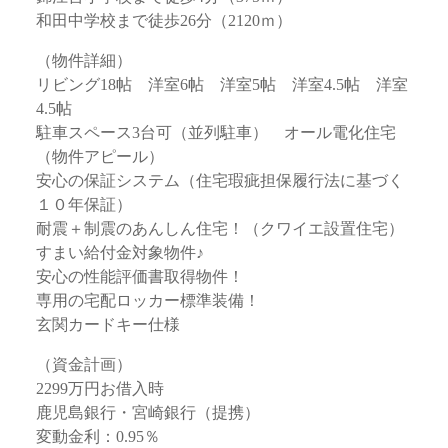
和田中学校まで徒歩26分（2120ｍ）
（物件詳細）
リビング18帖 洋室6帖 洋室5帖 洋室4.5帖 洋室
4.5帖
駐車スペース3台可（並列駐車） オール電化住宅
（物件アピール）
安心の保証システム（住宅瑕疵担保履行法に基づく
１０年保証）
耐震＋制震のあんしん住宅！（クワイエ設置住宅）
すまい給付金対象物件♪
安心の性能評価書取得物件！
専用の宅配ロッカー標準装備！
玄関カードキー仕様
（資金計画）
2299万円お借入時
鹿児島銀行・宮崎銀行（提携）
変動金利：0.95％