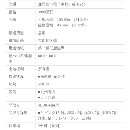
交通
鹿児島市電「中郡」徒歩2分
価格
3999万円
面積
土地面積：103.80㎡（31.3坪）
建物面積：95.58㎡（28.9坪）
最適用途
居宅
都市計画
市街化区域
用途地域
第一種低層住専
建ぺい率/容積
60％/160％
率
土地権利
所有権
接道状況
■南西側4ｍ公道
地勢
平坦地
設備
■九州電力
■上下水道
間取り
4LDK＋納戸
間取り詳細
■リビング15.5帖 和室4.5帖 洋室4.7帖 洋室8.7帖
洋室5帖 テレワークルーム3帖
駐車場
2台可（並列）