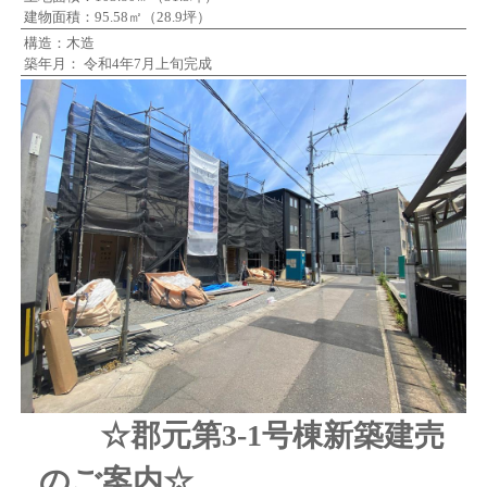
建物面積：95.58㎡（28.9坪）
構造：木造
築年月： 令和4年7月上旬完成
☆郡元第3-1号棟新築建売
のご案内☆