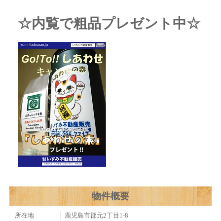
☆内覧で粗品プレゼント中☆
物件概要
所在地
鹿児島市郡元2丁目1-8