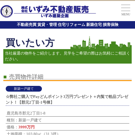
MENU
不動産売買 賃貸・管理 住宅リフォーム 新築住宅 損害保険
買いたい方
当社厳選の物件をご紹介します。見学をご希望の際はお気軽にご相談く
ださい。
■
売買物件詳細
新築一戸建て
☆弊社ご購入でPayどんポイント3万円プレゼント＋内覧で粗品プレゼ
ント！【郡元2丁目-1号棟】
鹿児島市郡元2丁目1-8
種別：新築一戸建て
価格：
3999万円
土地面積：103.80㎡（31.3坪）