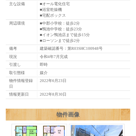
主な設備
■オール電化住宅
■浴室乾燥機
■宅配ボックス
周辺環境
■中郡小学校：徒歩2分
■鴨池中学校：徒歩23分
■イオン鴨池店まで徒歩15分
■ローソンまで徒歩2分
備考
建築確認番号：第R03SHC100948号
現況
令和4年7月完成
引渡し
即時
取引態様
媒介
物件情報登録
2022年6月23日
日
情報更新日
2022年8月30日
物件画像