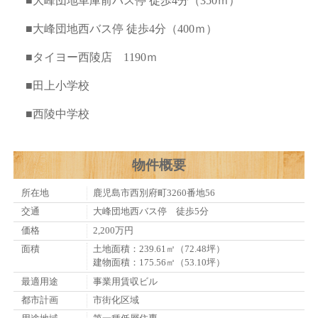
■大峰団地車庫前バス停 徒歩4分（350ｍ）
■大峰団地西バス停 徒歩4分（400ｍ）
■タイヨー西陵店 1190ｍ
■田上小学校
■西陵中学校
物件概要
所在地
鹿児島市西別府町3260番地56
交通
大峰団地西バス停 徒歩5分
価格
2,200万円
面積
土地面積：239.61㎡（72.48坪）
建物面積：175.56㎡（53.10坪）
最適用途
事業用賃収ビル
都市計画
市街化区域