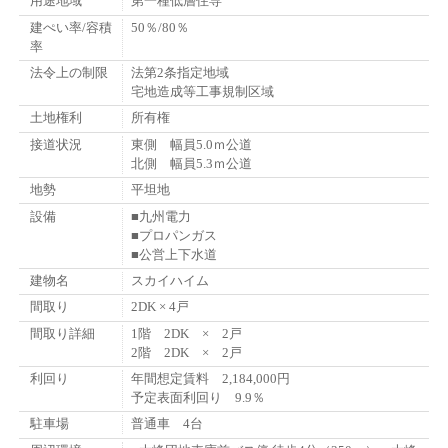
用途地域
第一種低層住専
建ぺい率/容積
50％/80％
率
法令上の制限
法第2条指定地域
宅地造成等工事規制区域
土地権利
所有権
接道状況
東側 幅員5.0ｍ公道
北側 幅員5.3ｍ公道
地勢
平坦地
設備
■九州電力
■プロパンガス
■公営上下水道
建物名
スカイハイム
間取り
2DK × 4戸
間取り詳細
1階 2DK × 2戸
2階 2DK × 2戸
利回り
年間想定賃料 2,184,000円
予定表面利回り 9.9％
駐車場
普通車 4台