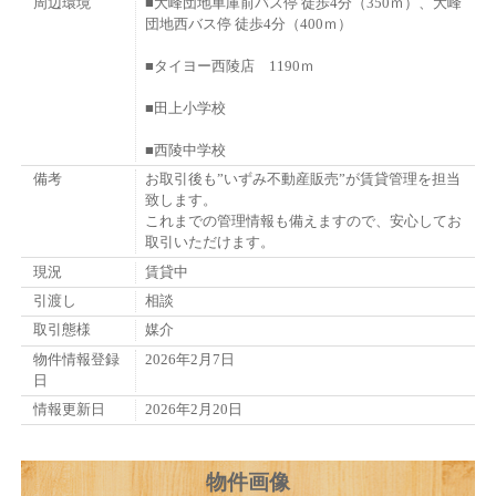
周辺環境
■大峰団地車庫前バス停 徒歩4分（350ｍ）、大峰
団地西バス停 徒歩4分（400ｍ）
■タイヨー西陵店 1190ｍ
■田上小学校
■西陵中学校
備考
お取引後も”いずみ不動産販売”が賃貸管理を担当
致します。
これまでの管理情報も備えますので、安心してお
取引いただけます。
現況
賃貸中
引渡し
相談
取引態様
媒介
物件情報登録
2026年2月7日
日
情報更新日
2026年2月20日
物件画像