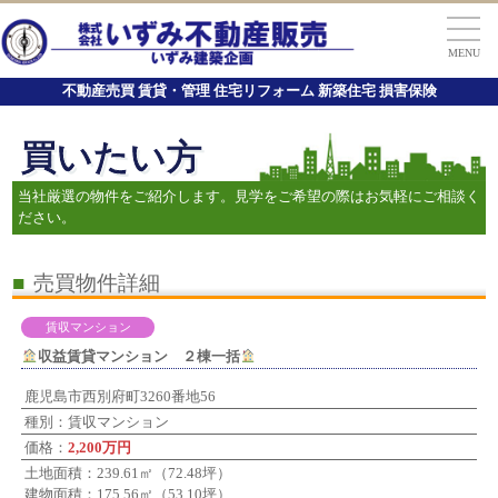
MENU
不動産売買 賃貸・管理 住宅リフォーム 新築住宅 損害保険
買いたい方
当社厳選の物件をご紹介します。見学をご希望の際はお気軽にご相談く
ださい。
■
売買物件詳細
賃収マンション
収益賃貸マンション ２棟一括
鹿児島市西別府町3260番地56
種別：賃収マンション
価格：
2,200万円
土地面積：239.61㎡（72.48坪）
建物面積：175.56㎡（53.10坪）