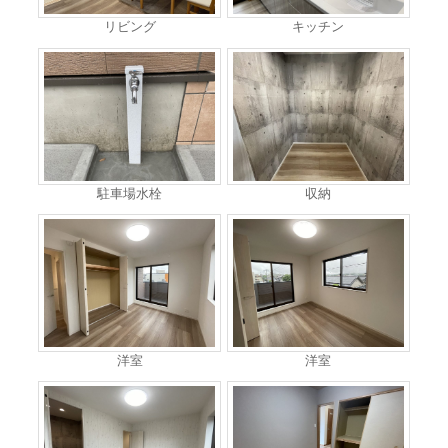
リビング
キッチン
駐車場水栓
収納
洋室
洋室