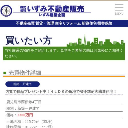
MENU
不動産売買 賃貸・管理 住宅リフォーム 新築住宅 損害保険
買いたい方
当社厳選の物件をご紹介します。見学をご希望の際はお気軽にご相談く
ださい。
■
売買物件詳細
新築一戸建て
内覧で粗品プレゼント中！４ＬＤＫの角地で省令準耐火構造住宅！
鹿児島市西伊敷4丁目
種別：新築一戸建て
価格：
2360万円
土地面積：115.79㎡（35坪）
建物面積：91.72㎡（27.7坪）