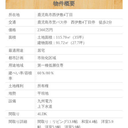
物件概要
所在地
鹿児島市西伊敷4丁目
交通
鹿児島市営バス停 西伊敷4丁目停 徒歩2分
価格
2360万円
面積
土地面積：115.79㎡（35坪）
建物面積：91.72㎡（27.7坪）
最適用途
居宅
都市計画
市街化区域
用途地域
第一種低層住専
建ぺい率/容積
60％/80％
率
土地権利
所有権
地勢
平坦地
設備
九州電力
上下水道
間取り
4LDK
間取り詳細
間取り：リビング13.8帖 和室4.4帖 洋室5.9
帖 洋室5.9帖 洋室5.9帖