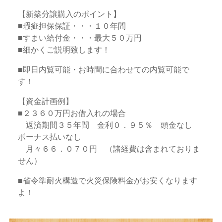
【新築分譲購入のポイント】
■瑕疵担保保証・・・１０年間
■すまい給付金・・・最大５０万円
■細かくご説明致します！
■即日内覧可能・お時間に合わせての内覧可能で
す！
【資金計画例】
■２３６０万円お借入れの場合
返済期間３５年間 金利０．９５％ 頭金なし
ボーナス払いなし
月々６６．０７０円 （諸経費は含まれておりま
せん）
■省令準耐火構造で火災保険料金がお安くなります
よ！