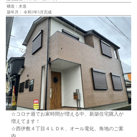
構造：木造
築年月： 令和3年5月完成
☆コロナ過でお家時間が増える中、新築住宅購入が
増えてます！
☆西伊敷４丁目４ＬＤＫ、オール電化、角地のご案
内