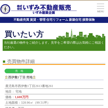
MENU
不動産売買 賃貸・管理 住宅リフォーム 新築住宅 損害保険
買いたい方
当社厳選の物件をご紹介します。見学をご希望の際はお気軽にご相談く
ださい。
■
売買物件詳細
売 地
西伊敷1丁目 売地
鹿児島市西伊敷1丁目2613番地261
地目： 宅地
価格：
1,600万円
土地面積：328.96㎡（99.51坪）