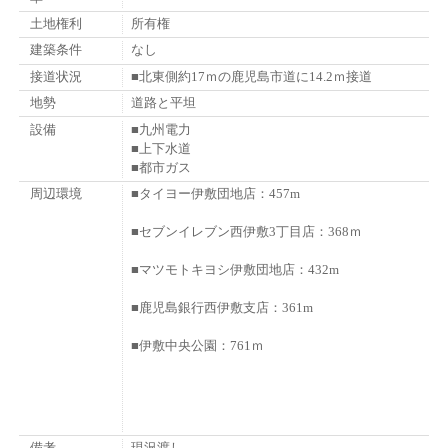
土地権利
所有権
建築条件
なし
接道状況
■北東側約17ｍの鹿児島市道に14.2ｍ接道
地勢
道路と平坦
設備
■九州電力
■上下水道
■都市ガス
周辺環境
■タイヨー伊敷団地店：457m
■セブンイレブン西伊敷3丁目店：368ｍ
■マツモトキヨシ伊敷団地店：432m
■鹿児島銀行西伊敷支店：361m
■伊敷中央公園：761ｍ