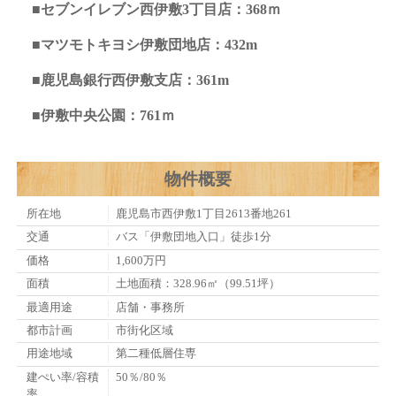
■セブンイレブン西伊敷3丁目店：368ｍ
■マツモトキヨシ伊敷団地店：432m
■鹿児島銀行西伊敷支店：361m
■伊敷中央公園：761ｍ
物件概要
所在地
鹿児島市西伊敷1丁目2613番地261
交通
バス「伊敷団地入口」徒歩1分
価格
1,600万円
面積
土地面積：328.96㎡（99.51坪）
最適用途
店舗・事務所
都市計画
市街化区域
用途地域
第二種低層住専
建ぺい率/容積
50％/80％
率