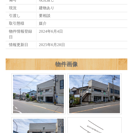
備考
現況渡し
現況
建物あり
引渡し
要相談
取引態様
媒介
物件情報登録
2024年6月4日
日
情報更新日
2025年6月28日
物件画像