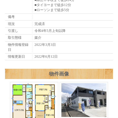
■タイヨーまで徒歩12分
■ローソンまで徒歩5分
備考
現況
完成済
引渡し
令和4年5月上旬以降
取引態様
媒介
物件情報登録
2022年3月3日
日
情報更新日
2022年6月12日
物件画像