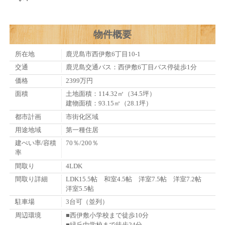
物件概要
所在地
鹿児島市西伊敷6丁目10-1
交通
鹿児島交通バス：西伊敷6丁目バス停徒歩1分
価格
2399万円
面積
土地面積：114.32㎡（34.5坪）
建物面積：93.15㎡（28.1坪）
都市計画
市街化区域
用途地域
第一種住居
建ぺい率/容積
70％/200％
率
間取り
4LDK
間取り詳細
LDK15.5帖 和室4.5帖 洋室7.5帖 洋室7.2帖
洋室5.5帖
駐車場
3台可（並列）
周辺環境
■西伊敷小学校まで徒歩10分
■緑丘中学校まで徒歩24分