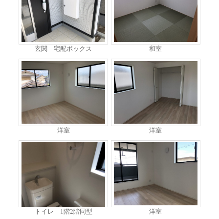
玄関 宅配ボックス
和室
洋室
洋室
トイレ 1階2階同型
洋室