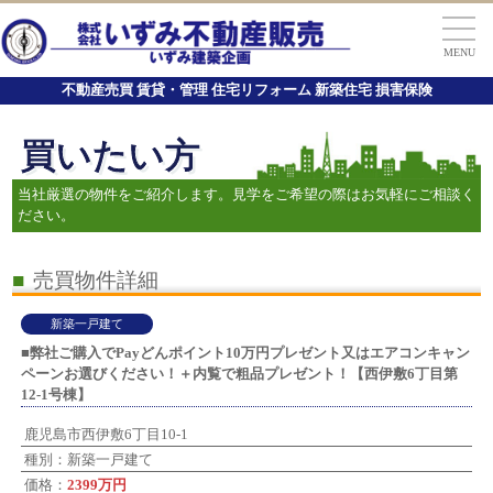
MENU
不動産売買 賃貸・管理 住宅リフォーム 新築住宅 損害保険
買いたい方
当社厳選の物件をご紹介します。見学をご希望の際はお気軽にご相談く
ださい。
■
売買物件詳細
新築一戸建て
■弊社ご購入でPayどんポイント10万円プレゼント又はエアコンキャン
ペーンお選びください！＋内覧で粗品プレゼント！【西伊敷6丁目第
12-1号棟】
鹿児島市西伊敷6丁目10-1
種別：新築一戸建て
価格：
2399万円