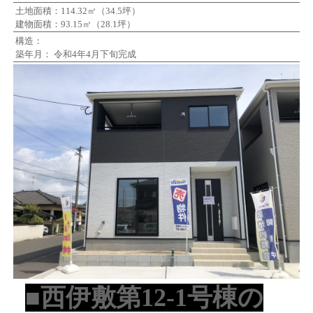
土地面積：114.32㎡（34.5坪）
建物面積：93.15㎡（28.1坪）
構造：
築年月： 令和4年4月下旬完成
■西伊敷第12-1号棟の