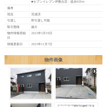
■セブンイレブン伊敷台店：徒歩620ｍ
備考
現況
完成済
引渡し
即引渡し可能
取引態様
媒介
物件情報登録
2023年5月19日
日
情報更新日
2023年11月7日
物件画像