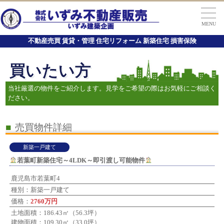
MENU
不動産売買 賃貸・管理 住宅リフォーム 新築住宅 損害保険
買いたい方
当社厳選の物件をご紹介します。見学をご希望の際はお気軽にご相談く
ださい。
■
売買物件詳細
新築一戸建て
若葉町新築住宅～4LDK～即引渡し可能物件
鹿児島市若葉町4
種別：新築一戸建て
価格：
2760万円
土地面積：186.43㎡（56.3坪）
建物面積：109.30㎡（33.0坪）