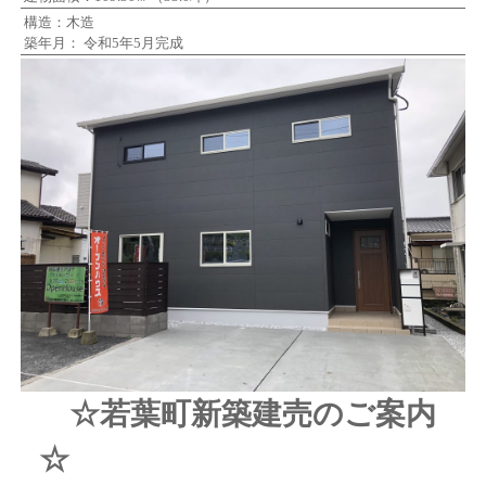
構造：木造
築年月： 令和5年5月完成
☆若葉町新築建売のご案内
☆