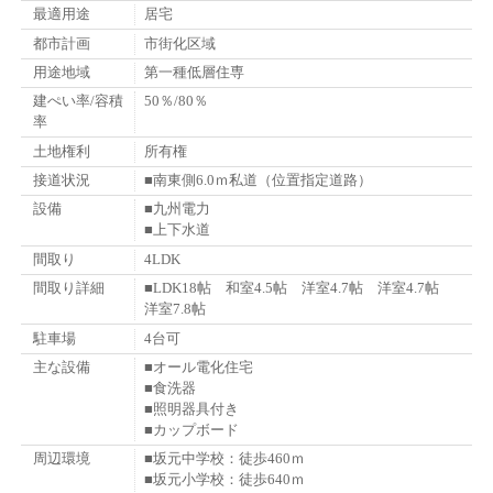
最適用途
居宅
都市計画
市街化区域
用途地域
第一種低層住専
建ぺい率/容積
50％/80％
率
土地権利
所有権
接道状況
■南東側6.0ｍ私道（位置指定道路）
設備
■九州電力
■上下水道
間取り
4LDK
間取り詳細
■LDK18帖 和室4.5帖 洋室4.7帖 洋室4.7帖
洋室7.8帖
駐車場
4台可
主な設備
■オール電化住宅
■食洗器
■照明器具付き
■カップボード
周辺環境
■坂元中学校：徒歩460ｍ
■坂元小学校：徒歩640ｍ