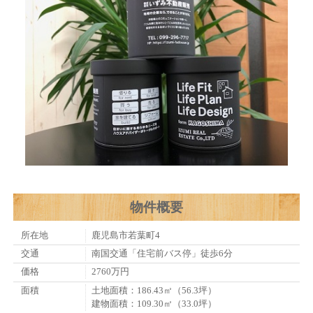
物件概要
所在地
鹿児島市若葉町4
交通
南国交通「住宅前バス停」徒歩6分
価格
2760万円
面積
土地面積：186.43㎡（56.3坪）
建物面積：109.30㎡（33.0坪）