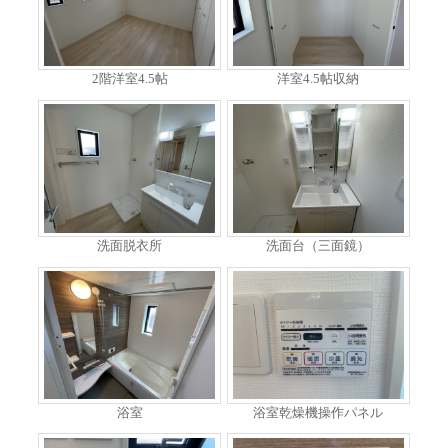
2階洋室4.5帖
洋室4.5帖収納
洗面脱衣所
洗面台（三面鏡）
浴室
浴室乾燥機操作パネル