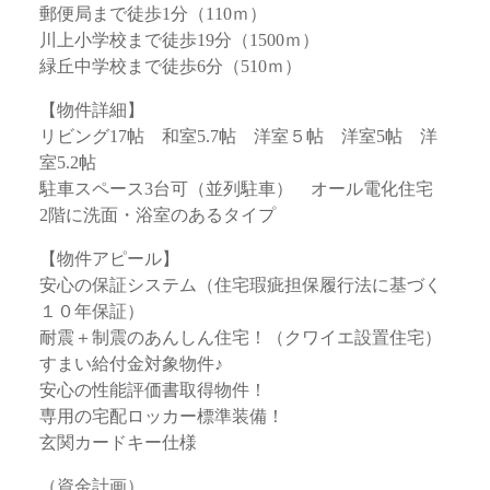
郵便局まで徒歩1分（110ｍ）
川上小学校まで徒歩19分（1500ｍ）
緑丘中学校まで徒歩6分（510ｍ）
【物件詳細】
リビング17帖 和室5.7帖 洋室５帖 洋室5帖 洋
室5.2帖
駐車スペース3台可（並列駐車） オール電化住宅
2階に洗面・浴室のあるタイプ
【物件アピール】
安心の保証システム（住宅瑕疵担保履行法に基づく
１０年保証）
耐震＋制震のあんしん住宅！（クワイエ設置住宅）
すまい給付金対象物件♪
安心の性能評価書取得物件！
専用の宅配ロッカー標準装備！
玄関カードキー仕様
（資金計画）