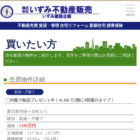
MENU
不動産売買 賃貸・管理 住宅リフォーム 新築住宅 損害保険
買いたい方
当社厳選の物件をご紹介します。見学をご希望の際はお気軽にご相談く
ださい。
■
売買物件詳細
新築一戸建て
〇内覧で粗品プレゼント中！4LDKで2階に4部屋のタイプ！
鹿児島市緑ヶ丘町11-5
種別：新築一戸建て
価格：
1599万円
土地面積：117.58㎡（35.5坪）
建物面積：93.95㎡（28.4坪）