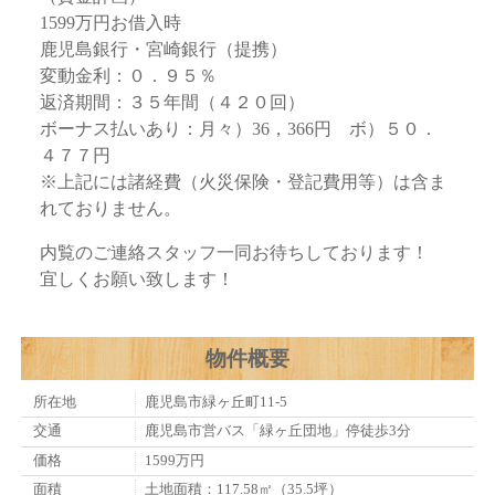
1599万円お借入時
鹿児島銀行・宮崎銀行（提携）
変動金利：０．９５％
返済期間：３５年間（４２０回）
ボーナス払いあり：月々）36，366円 ボ）５０．
４７７円
※上記には諸経費（火災保険・登記費用等）は含ま
れておりません。
内覧のご連絡スタッフ一同お待ちしております！
宜しくお願い致します！
物件概要
所在地
鹿児島市緑ヶ丘町11-5
交通
鹿児島市営バス「緑ヶ丘団地」停徒歩3分
価格
1599万円
面積
土地面積：117.58㎡（35.5坪）