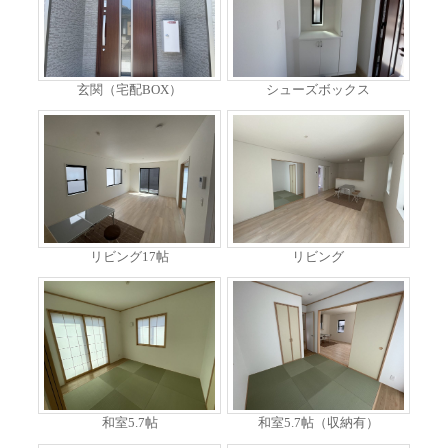
玄関（宅配BOX）
シューズボックス
リビング17帖
リビング
和室5.7帖
和室5.7帖（収納有）