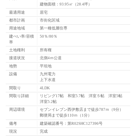
建物面積：93.95㎡（28.4坪）
最適用途
居宅
都市計画
市街化区域
用途地域
第一種低層住専
建ぺい率/容積
50％/80％
率
土地権利
所有権
接道状況
北側4ｍ公道
地勢
平坦地
設備
九州電力
上下水道
間取り
4LDK
間取り詳細
リビング17帖 和室5.7帖 洋室５帖 洋室5帖
洋室5.2帖
周辺環境
セブンイレブン西伊敷店まで徒歩787ｍ（9分）
郵便局まで徒歩110ｍ（1分）
備考
建築確認番号：第R02SHC127396号
現況
完成