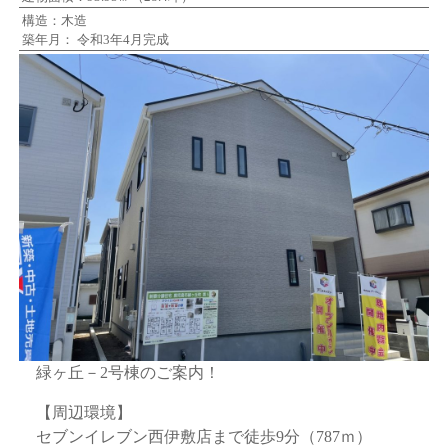
構造：木造
築年月： 令和3年4月完成
緑ヶ丘－2号棟のご案内！
【周辺環境】
セブンイレブン西伊敷店まで徒歩9分（787ｍ）