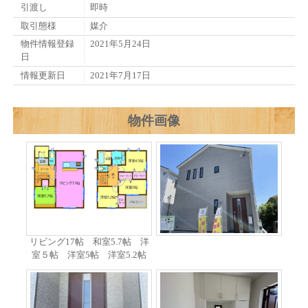
引渡し
即時
取引態様
媒介
物件情報登録
2021年5月24日
日
情報更新日
2021年7月17日
物件画像
リビング17帖 和室5.7帖 洋
室５帖 洋室5帖 洋室5.2帖