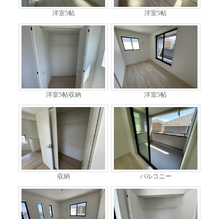
洋室5帖
洋室5帖
洋室5帖収納
洋室5帖
収納
バルコニー