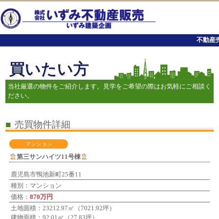
不動産売
買いたい方
当社厳選の物件をご紹介します。見学をご希望の際はお気軽にご相談く
ださい。
■
売買物件詳細
マンション
第三サンハイツ11号棟
鹿児島市鴨池新町25番11
種別：マンション
価格：
870万円
土地面積：23212.97㎡（7021.92坪）
建物面積：92.01㎡（27.83坪）