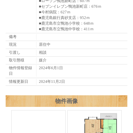
■ローソン鴨池新町店：607ｍ
■セブンイレブン鴨池新町店：676ｍ
■今村病院：627ｍ
■鹿児島銀行真砂支店：952ｍ
■鹿児島市立鴨池小学校：648ｍ
■鹿児島市立鴨池中学校：411ｍ
備考
現況
居住中
引渡し
相談
取引態様
媒介
物件情報登録
2024年6月1日
日
情報更新日
2024年11月2日
物件画像