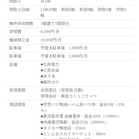
間取り
4LDK
間取り詳細
LDK20帖 和室6帖 和室6帖 和室6条 洋室4
帖
物件所在階数
5階建て1階部分
管理費
6,500円/月
修繕積立金
10,000円/月
駐車場
平置き駐車場 1,000円/月
駐車場
平置き駐車場 1,000円/月
設備
■九州電力
■公営水道
■本下水
■都市ガス
管理形態
全部委託（管理員 日勤）
管理会社：東急コミュニティー
周辺環境
■市営バス鴨池ハイム前バス停：徒歩3分（230
ｍ）
■鹿児島市電 涙橋電停：徒歩19分（1500ｍ）
■JR南鹿児島駅：徒歩25分（2000ｍ）
■タイヨー鴨池店：234ｍ
■ニシムタスカイマーケット：580ｍ