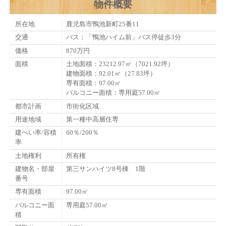
物件概要
所在地
鹿児島市鴨池新町25番11
交通
バス：「鴨池ハイム前」バス停徒歩3分
価格
870万円
面積
土地面積：23212.97㎡（7021.92坪）
建物面積：92.01㎡（27.83坪）
専有面積：97.00㎡
バルコニー面積：専用庭57.00㎡
都市計画
市街化区域
用途地域
第一種中高層住専
建ぺい率/容積
60％/200％
率
土地権利
所有権
建物名・部屋
第三サンハイツ8号棟 1階
番号
専有面積
97.00㎡
バルコニー面
専用庭57.00㎡
積