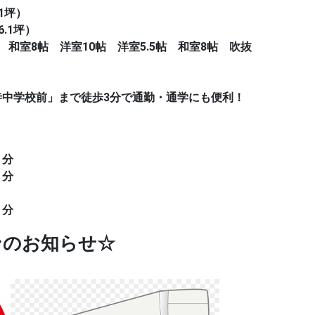
（61坪）
6.1坪）
 和室8帖 洋室10帖 洋室5.5帖 和室8帖 吹抜
寺中学校前」まで徒歩3分で通勤・通学にも便利！
７分
５分
５分
ンのお知らせ☆