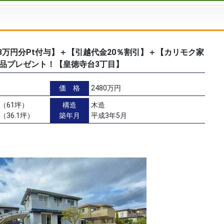
ん3万円分Pt付与】＋【引越代金20％割引】＋【カリモク家
粗品プレゼント！【皇徳寺台3丁目】
価 格
2480万円
㎡（61坪）
構造
木造
（36.1坪）
築年月
平成3年5月