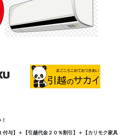
い！
ｔ付与】＋【引越代金２０％割引】＋【カリモク家具