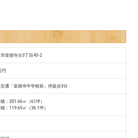
市皇徳寺台3丁目43-2
万円
島交通「皇徳寺中学校前」停徒歩3分
積：201.66㎡（61坪）
積：119.65㎡（36.1坪）