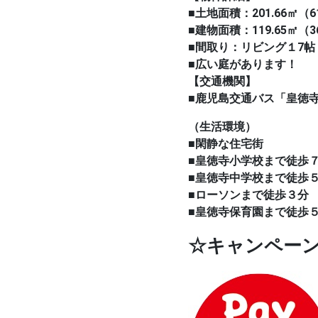
■土地面積：201.66㎡
■建物面積：119.65㎡（3
■間取り：リビング１7帖
■広い庭があります！
【交通機関】
■鹿児島交通バス「皇徳
（生活環境）
■閑静な住宅街
■皇徳寺小学校まで徒歩
■皇徳寺中学校まで徒歩
■ローソンまで徒歩３分
■皇徳寺保育園まで徒歩
☆キャンペー