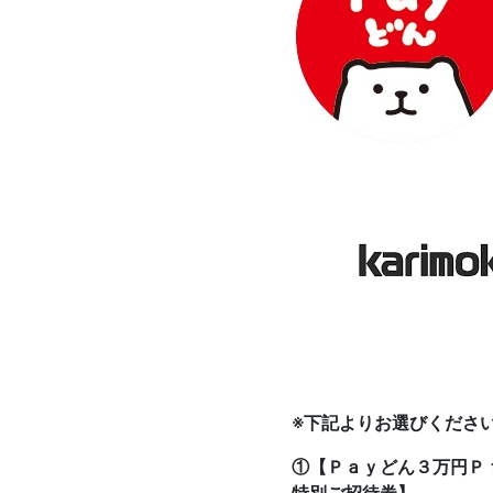
※下記よりお選びくださ
①【Ｐａｙどん３万円Ｐ