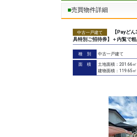
売買物件詳細
【Payど
中古一戸建て
具特別ご招待券】＋内覧で
種 別
中古一戸建て
面 積
土地面積：201.66
建物面積：119.65㎡