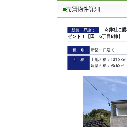
売買物件詳細
☆弊社ご購
新築一戸建て
ゼント！【田上6丁目B棟
種 別
新築一戸建て
面 積
土地面積：101.38㎡
建物面積：95.63㎡（