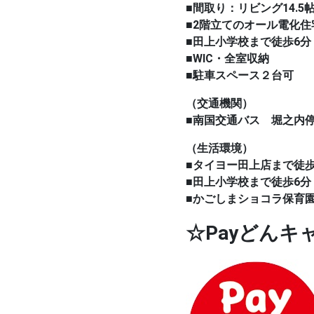
■間取り：リビング14.5
■2階立てのオール電化住
■田上小学校まで徒歩6分
■WIC・全室収納
■駐車スペース２台可
（交通機関）
■南国交通バス 堀之内
（生活環境）
■タイヨー田上店まで徒歩
■田上小学校まで徒歩6分
■かごしまショコラ保育
☆Payどん