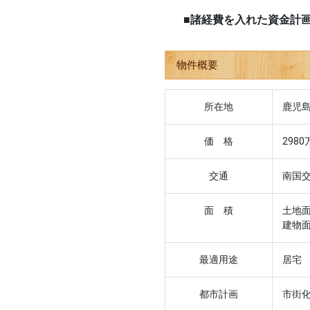
■諸経費を入れた資金計
物件概要
所在地
鹿児島
価 格
2980
交通
南国
面 積
土地面
建物面
最適用途
居宅
都市計画
市街