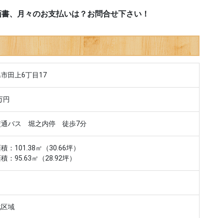
画書、月々のお支払いは？お問合せ下さい！
市田上6丁目17
万円
交通バス 堀之内停 徒歩7分
積：101.38㎡（30.66坪）
積：95.63㎡（28.92坪）
化区域