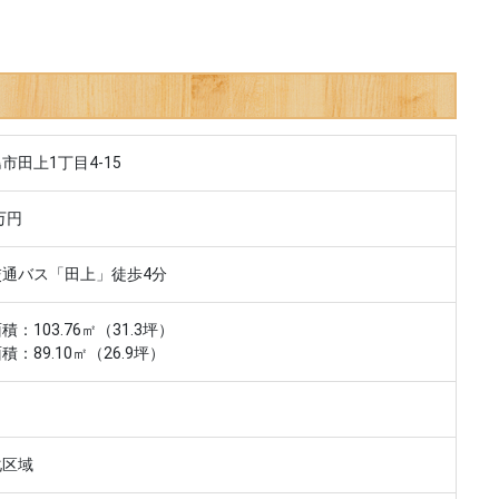
市田上1丁目4-15
万円
交通バス「田上」徒歩4分
積：103.76㎡（31.3坪）
積：89.10㎡（26.9坪）
化区域