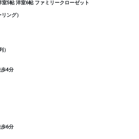
 洋室5帖 洋室6帖 ファミリークローゼット
ーリング）
列）
歩4分
歩6分