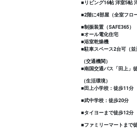
■リビング16帖 洋室5帖
■2階に4部屋（全室フロ
■制振装置（SAFE365）
■オール電化住宅
■浴室乾燥機
■駐車スペース2台可（並
（交通機関）
■南国交通バス「田上」徒
（生活環境）
■田上小学校：徒歩11分
■武中学校：徒歩20分
■タイヨーまで徒歩12分
■ファミリーマートまで徒