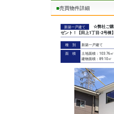
売買物件詳細
☆弊社ご購
新築一戸建て
ゼント！【田上1丁目-2号
種 別
新築一戸建て
面 積
土地面積：103.76㎡
建物面積：89.10㎡（