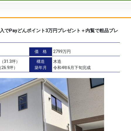
入でPayどんポイント3万円プレゼント＋内覧で粗品プレ
棟】
価 格
2799万円
（31.3坪）
構造
木造
26.9坪）
築年月
令和4年6月下旬完成