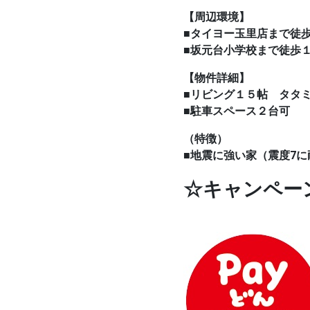
【周辺環境】
■タイヨー玉里店まで徒
■坂元台小学校まで徒歩
【物件詳細】
■リビング１５帖 タタ
■駐車スペース２台可
（特徴）
■地震に強い家（震度7
☆キャンペー