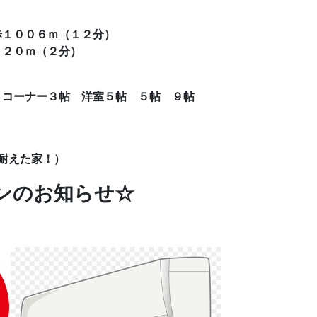
歩１００６ｍ（１２分）
１２０ｍ（２分）
ミコーナー３帖 洋室５帖 ５帖 ９帖
に耐えた家！）
ンのお知らせ☆