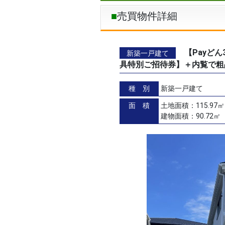
売買物件詳細
【Payど
新築一戸建て
具特別ご招待券】＋内覧で粗
種 別
新築一戸建て
面 積
土地面積：115.97
建物面積：90.72㎡（