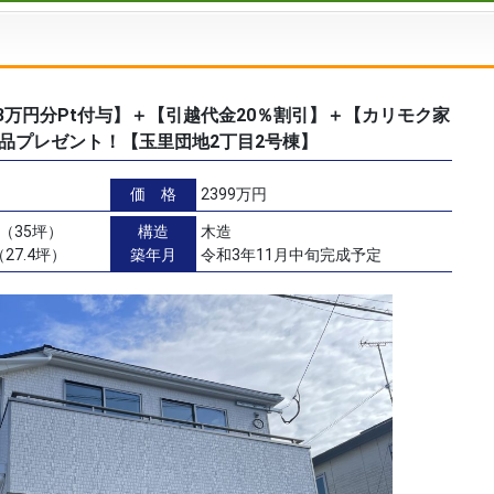
ん3万円分Pt付与】＋【引越代金20％割引】＋【カリモク家
品プレゼント！【玉里団地2丁目2号棟】
価 格
2399万円
㎡（35坪）
構造
木造
27.4坪）
築年月
令和3年11月中旬完成予定