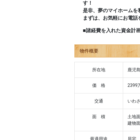
す！
是非、夢のマイホームを
まずは、お気軽にお電話
■諸経費を入れた資金計
物件概要
所在地
鹿児島
価 格
2399
交通
いわ
面 積
土地面
建物面
最適用途
居宅