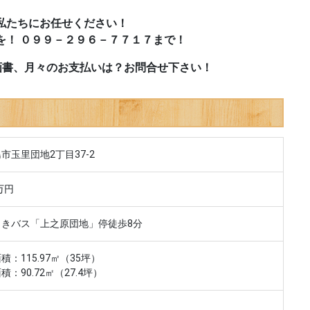
私たちにお任せください！
を！ ０９９－２９６－７７１７まで！
画書、月々のお支払いは？お問合せ下さい！
市玉里団地2丁目37-2
万円
さきバス「上之原団地」停徒歩8分
積：115.97㎡（35坪）
積：90.72㎡（27.4坪）