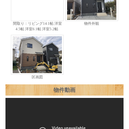
間取り：リビング14.1帖 洋室
物件外観
4.5帖 洋室6.1帖 洋室5.2帖
区画図
物件動画