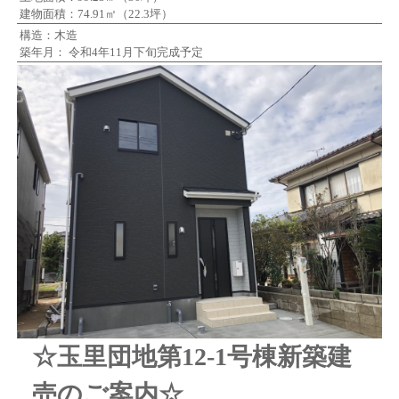
建物面積：74.91㎡（22.3坪）
構造：木造
築年月： 令和4年11月下旬完成予定
☆玉里団地第12-1号棟
新築建
売のご案内☆