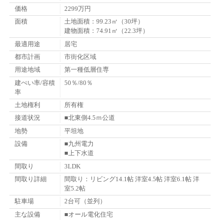
価格
2299万円
面積
土地面積：99.23㎡（30坪）
建物面積：74.91㎡（22.3坪）
最適用途
居宅
都市計画
市街化区域
用途地域
第一種低層住専
建ぺい率/容積
50％/80％
率
土地権利
所有権
接道状況
■北東側4.5ｍ公道
地勢
平坦地
設備
■九州電力
■上下水道
間取り
3LDK
間取り詳細
間取り：リビング14.1帖 洋室4.5帖 洋室6.1帖 洋
室5.2帖
駐車場
2台可（並列）
主な設備
■オール電化住宅