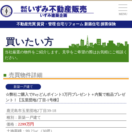
MENU
不動産売買 賃貸・管理 住宅リフォーム 新築住宅 損害保険
買いたい方
当社厳選の物件をご紹介します。見学をご希望の際はお気軽にご相談く
ださい。
■
売買物件詳細
新築一戸建て
☆弊社ご購入でPayどんポイント3万円プレゼント＋内覧で粗品プレゼ
ント！【玉里団地2丁目-1号棟】
鹿児島市玉里団地2丁目39-18
種別：新築一戸建て
価格：
2299万円
土地面積：99.23㎡（30坪）