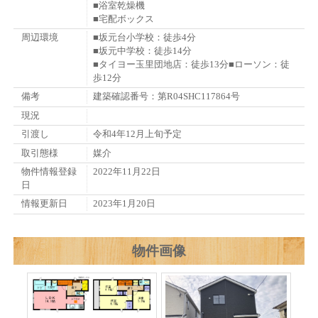
■浴室乾燥機
■宅配ボックス
周辺環境
■坂元台小学校：徒歩4分
■坂元中学校：徒歩14分
■タイヨー玉里団地店：徒歩13分■ローソン：徒
歩12分
備考
建築確認番号：第R04SHC117864号
現況
引渡し
令和4年12月上旬予定
取引態様
媒介
物件情報登録
2022年11月22日
日
情報更新日
2023年1月20日
物件画像