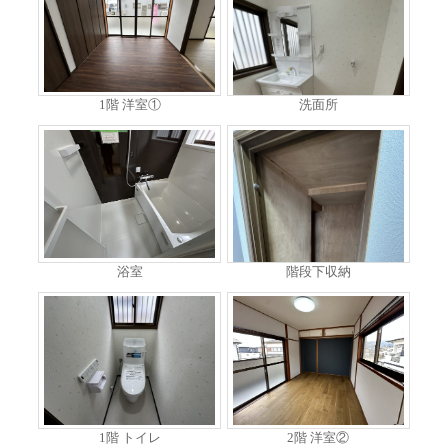
1階 洋室①
洗面所
浴室
階段下収納
1階 トイレ
2階 洋室②