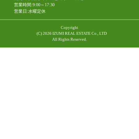
営業時間:9:00～17:30
営業日:水曜定休
Copyright
(C)
2026 IZUMI REAL ESTATE Co., LTD
All Rights Reserved.