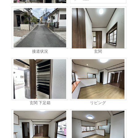
接道状況
玄関
玄関 下足箱
リビング