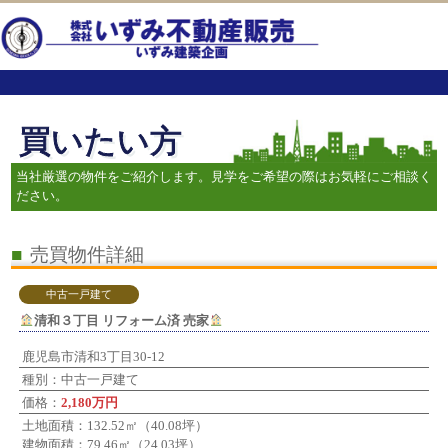
買いたい方
当社厳選の物件をご紹介します。見学をご希望の際はお気軽にご相談く
ださい。
■
売買物件詳細
中古一戸建て
清和３丁目 リフォーム済 売家
鹿児島市清和3丁目30-12
種別：中古一戸建て
価格：
2,180万円
土地面積：132.52㎡（40.08坪）
建物面積：79.46㎡（24.03坪）