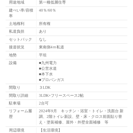
用途地域
第一種低層住専
建ぺい率/容積
40％/60％
率
土地権利
所有権
私道負担
あり
セットバック
なし
接道状況
東南側4ｍ私道
地勢
平坦
設備
■九州電力
■公営水道
■本下水
■プロパンガス
間取り
３LDK
間取り詳細
3LDK+フリースペース2帖
駐車場
2台可
リフォーム履
2024年9月 キッチン・浴室・トイレ・洗面台 新
歴
調、2階トイレ新設、壁・床・クロス前面貼り替
え・塗装補修、屋外・外壁全面補修 等
周辺環境
【生活環境】