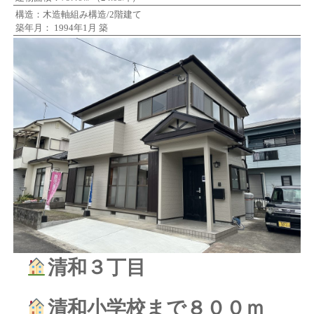
構造：木造軸組み構造/2階建て
築年月： 1994年1月 築
清和３丁目
清和小学校まで８００ｍ