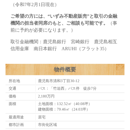
（令和7年2月1日現在）
ご希望の方には、“いずみ不動産販売”と取引の金融
機関の担当者同席のもと、ご相談も可能です。
（事
前に予約が必要になります。）
取引金融機関：鹿児島銀行 宮崎銀行 鹿児島相互
信用金庫 南日本銀行 ARUHI（フラット35）
物件概要
所在地
鹿児島市清和3丁目30-12
交通
バス：「竹迫西」バス停 徒歩7分
価格
2,180万円
面積
土地面積：132.52㎡（40.08坪）
建物面積：79.46㎡（24.03坪）
最適用途
居宅
都市計画
市街化区域