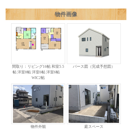
物件画像
間取り：リビング16帖 和室5.5
パース図（完成予想図）
帖 洋室8帖 洋室6帖 洋室6帖
WIC2帖
物件外観
庭スペース