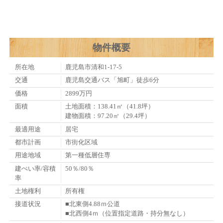
物件概要
所在地
鹿児島市清和1-17-5
交通
鹿児島交通バス「旭町」徒歩6分
価格
2899万円
面積
土地面積：138.41㎡（41.8坪）
建物面積：97.20㎡（29.4坪）
最適用途
居宅
都市計画
市街化区域
用途地域
第一種低層住専
建ぺい率/容積
50％/80％
率
土地権利
所有権
接道状況
■北東側4.88ｍ公道
■北西側4ｍ（位置指定道路・持分無なし）