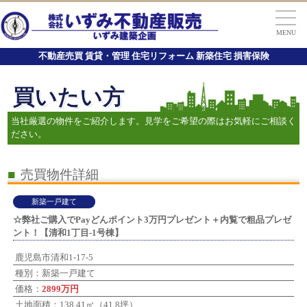
MENU
不動産売買 賃貸・管理 住宅リフォーム 新築住宅 損害保険
買いたい方
当社厳選の物件をご紹介します。見学をご希望の際はお気軽にご相談く
ださい。
■
売買物件詳細
新築一戸建て
☆弊社ご購入でPayどんポイント3万円プレゼント＋内覧で粗品プレゼ
ント！【清和1丁目-1号棟】
鹿児島市清和1-17-5
種別：新築一戸建て
価格：
2899万円
土地面積：138.41㎡（41.8坪）