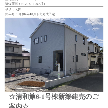
建物面積：97.20㎡（29.4坪）
構造：木造
築年月： 令和4年10月下旬完成予定
☆清和第6-1号棟
新築建売のご
案内☆