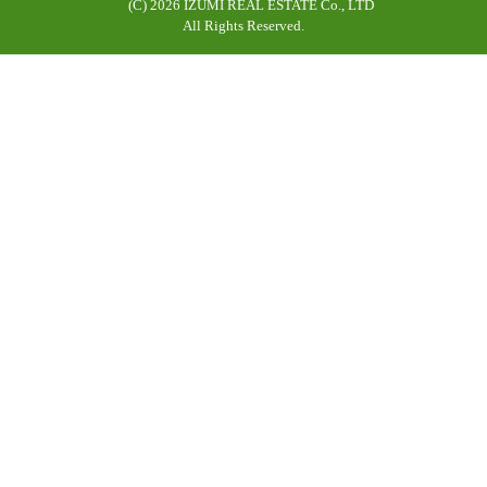
(C)
2026 IZUMI REAL ESTATE Co., LTD
All Rights Reserved.