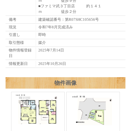
ｍ 徒歩９分
■ファミマ武３丁目店 約１４１
ｍ 徒歩２分
備考
建築確認番号：第R07SHC105656号
現況
令和7年8月完成済み
引渡し
即時
取引態様
媒介
物件情報登録
2025年7月14日
日
情報更新日
2025年10月26日
物件画像