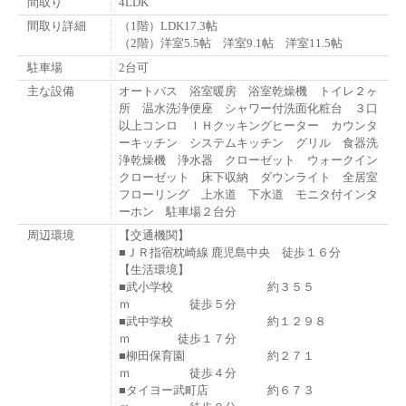
間取り
4LDK
間取り詳細
（1階）LDK17.3帖
（2階）洋室5.5帖 洋室9.1帖 洋室11.5帖
駐車場
2台可
主な設備
オートバス 浴室暖房 浴室乾燥機 トイレ２ヶ
所 温水洗浄便座 シャワー付洗面化粧台 ３口
以上コンロ ＩＨクッキングヒーター カウンタ
ーキッチン システムキッチン グリル 食器洗
浄乾燥機 浄水器 クローゼット ウォークイン
クローゼット 床下収納 ダウンライト 全居室
フローリング 上水道 下水道 モニタ付インタ
ーホン 駐車場２台分
周辺環境
【交通機関】
■ＪＲ指宿枕崎線 鹿児島中央 徒歩１６分
【生活環境】
■武小学校 約３５５
ｍ 徒歩５分
■武中学校 約１２９８
ｍ 徒歩１７分
■柳田保育園 約２７１
ｍ 徒歩４分
■タイヨー武町店 約６７３