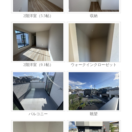
2階洋室（5.5帖）
収納
2階洋室（9.1帖）
ウォークインクローゼット
バルコニー
眺望