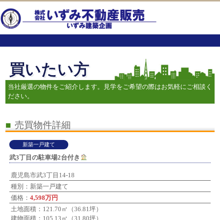
買いたい方
当社厳選の物件をご紹介します。見学をご希望の際はお気軽にご相談く
ださい。
■
売買物件詳細
新築一戸建て
武3丁目の駐車場2台付き
鹿児島市武3丁目14-18
種別：新築一戸建て
価格：
4,598万円
土地面積：121.70㎡（36.81坪）
建物面積：105.13㎡（31.80坪）