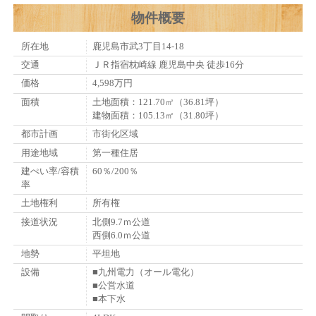
物件概要
所在地
鹿児島市武3丁目14-18
交通
ＪＲ指宿枕崎線 鹿児島中央 徒歩16分
価格
4,598万円
面積
土地面積：121.70㎡（36.81坪）
建物面積：105.13㎡（31.80坪）
都市計画
市街化区域
用途地域
第一種住居
建ぺい率/容積
60％/200％
率
土地権利
所有権
接道状況
北側9.7ｍ公道
西側6.0ｍ公道
地勢
平坦地
設備
■九州電力（オール電化）
■公営水道
■本下水