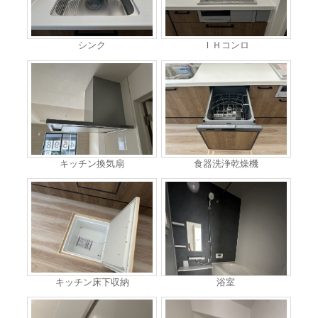
シンク
ＩＨコンロ
キッチン換気扇
食器洗浄乾燥機
キッチン床下収納
浴室