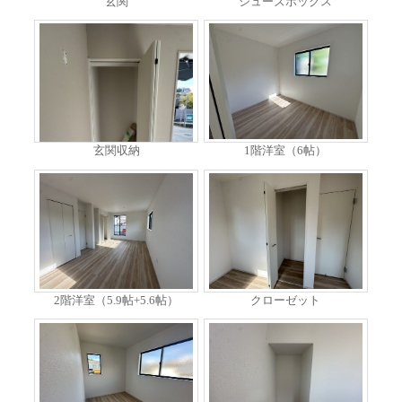
玄関
シューズボックス
玄関収納
1階洋室（6帖）
2階洋室（5.9帖+5.6帖）
クローゼット