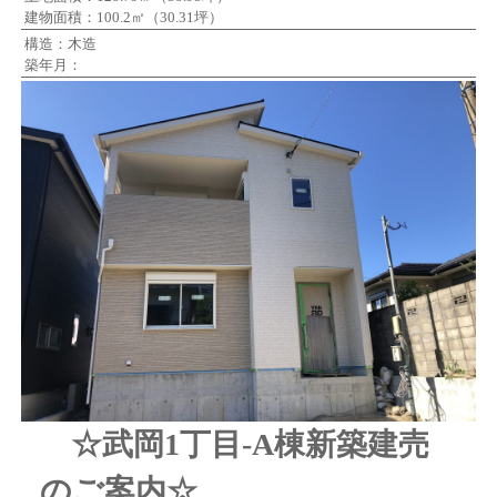
建物面積：100.2㎡（30.31坪）
構造：木造
築年月：
☆武岡1丁目-A棟新築建売
のご案内☆