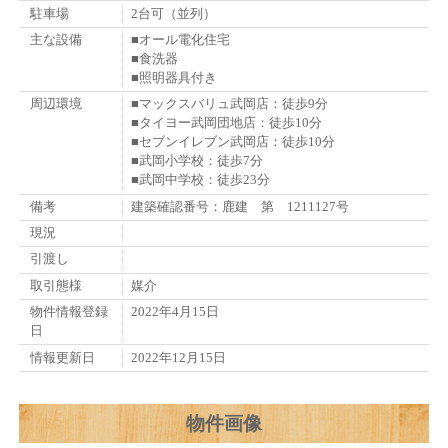
駐車場
2台可（並列）
主な設備
■オール電化住宅
■食洗器
■照明器具付き
周辺環境
■マックスバリュ武岡店：徒歩9分
■タイヨー武岡団地店：徒歩10分
■セブンイレブン武岡店：徒歩10分
■武岡小学校：徒歩7分
■武岡中学校：徒歩23分
備考
建築確認番号：鹿建 第 1211127号
現況
引渡し
取引態様
媒介
物件情報登録
2022年4月15日
日
情報更新日
2022年12月15日
物件画像