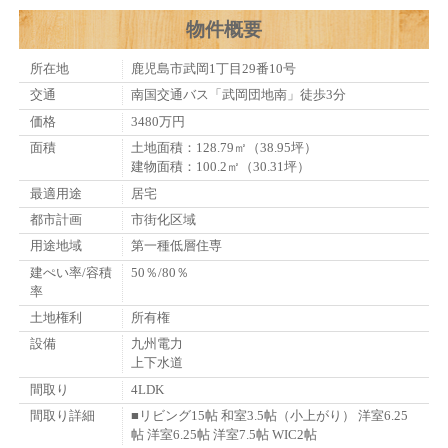
物件概要
所在地
鹿児島市武岡1丁目29番10号
交通
南国交通バス「武岡団地南」徒歩3分
価格
3480万円
面積
土地面積：128.79㎡（38.95坪）
建物面積：100.2㎡（30.31坪）
最適用途
居宅
都市計画
市街化区域
用途地域
第一種低層住専
建ぺい率/容積
50％/80％
率
土地権利
所有権
設備
九州電力
上下水道
間取り
4LDK
間取り詳細
■リビング15帖 和室3.5帖（小上がり） 洋室6.25
帖 洋室6.25帖 洋室7.5帖 WIC2帖