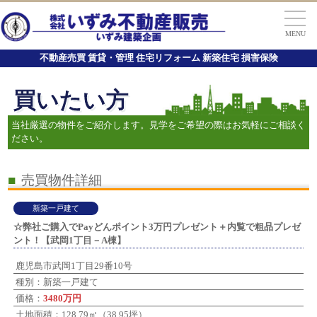
MENU
不動産売買 賃貸・管理 住宅リフォーム 新築住宅 損害保険
買いたい方
当社厳選の物件をご紹介します。見学をご希望の際はお気軽にご相談く
ださい。
■
売買物件詳細
新築一戸建て
☆弊社ご購入でPayどんポイント3万円プレゼント＋内覧で粗品プレゼ
ント！【武岡1丁目－A棟】
鹿児島市武岡1丁目29番10号
種別：新築一戸建て
価格：
3480万円
土地面積：128.79㎡（38.95坪）