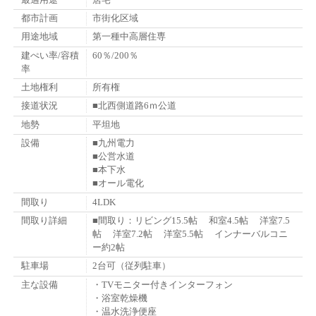
都市計画
市街化区域
用途地域
第一種中高層住専
建ぺい率/容積
60％/200％
率
土地権利
所有権
接道状況
■北西側道路6ｍ公道
地勢
平坦地
設備
■九州電力
■公営水道
■本下水
■オール電化
間取り
4LDK
間取り詳細
■間取り：リビング15.5帖 和室4.5帖 洋室7.5
帖 洋室7.2帖 洋室5.5帖 インナーバルコニ
ー約2帖
駐車場
2台可（従列駐車）
主な設備
・TVモニター付きインターフォン
・浴室乾燥機
・温水洗浄便座