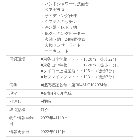
・ハンドシャワー付洗面台
・ペアガラス
・サイディング仕様
・システムキッチン
・浄水器・床下収納
・IHクッキングヒーター
・玄関収納・24時間換気
・人勧センサーライト
・エコキュート
周辺環境
■東谷山小学校・・・・1720ｍ（徒歩22分）
■東谷山中学校・・・・1720ｍ（徒歩23分）
■タイヨー上塩屋店・・195ｍ（徒歩3分）
■セブンイレブン・・・193ｍ（徒歩2分）
備考
■建築確認番号：第R04SHC102934号
現況
■令和4年6月完成
引渡し
■即時
取引態様
媒介
物件情報登録
2022年4月19日
日
情報更新日
2022年9月3日