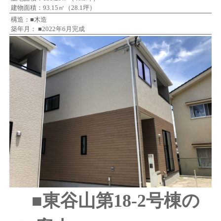
建物面積：93.15㎡（28.1坪）
構造：■木造
築年月： ■2022年6月完成
■東谷山第18-2号棟の