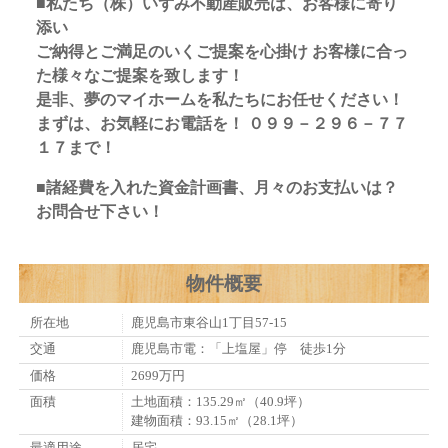
■私たち（株）いずみ不動産販売は、お客様に寄り
添い
ご納得とご満足のいくご提案を心掛け お客様に合っ
た様々なご提案を致します！
是非、夢のマイホームを私たちにお任せください！
まずは、お気軽にお電話を！ ０９９－２９６－７７
１７まで！
■諸経費を入れた資金計画書、月々のお支払いは？
お問合せ下さい！
物件概要
所在地
鹿児島市東谷山1丁目57-15
交通
鹿児島市電：「上塩屋」停 徒歩1分
価格
2699万円
面積
土地面積：135.29㎡（40.9坪）
建物面積：93.15㎡（28.1坪）
最適用途
居宅