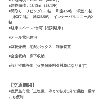
■建物面積：93.15㎡（28.1坪）
■間取り：リビング15.5
帖 和室4.5帖 洋室7.5帖
洋室7.2帖 洋室5.5帖 インナーバルコニー約2
帖
■駐車スペース2台可【従列駐車）
■オール電化住宅
■室乾燥機 宅配ボックス 制振装置
■全室収納 床下収納
■設計性能評価（火災保険割引対象になります）
【交通機関】
■鹿児島市電「上塩屋」停まで徒歩1分で通勤・通学
にも便利