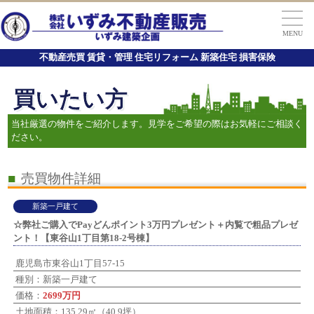
MENU
不動産売買 賃貸・管理 住宅リフォーム 新築住宅 損害保険
買いたい方
当社厳選の物件をご紹介します。見学をご希望の際はお気軽にご相談く
ださい。
■
売買物件詳細
新築一戸建て
☆弊社ご購入でPayどんポイント3万円プレゼント＋内覧で粗品プレゼ
ント！【東谷山1丁目第18-2号棟】
鹿児島市東谷山1丁目57-15
種別：新築一戸建て
価格：
2699万円
土地面積：135.29㎡（40.9坪）