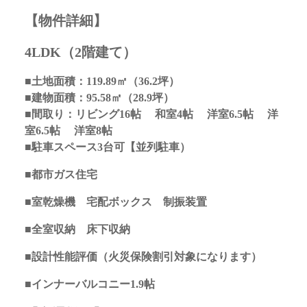
【物件詳細】
4LDK（2階建て）
■土地面積：119.89
㎡（36.2
坪）
■建物面積：95.58㎡（28.9坪）
■間取り：リビング16
帖 和室4帖 洋室6.5帖 洋
室6.5帖 洋室8帖
■駐車スペース3台可【並列駐車）
■都市ガス住宅
■室乾燥機 宅配ボックス 制振装置
■全室収納 床下収納
■設計性能評価（火災保険割引対象になります）
■インナーバルコニー1.9帖