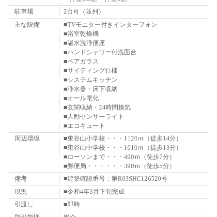
駐車場
2台可（並列）
主な設備
■TVモニター付きインターフォン
■浴室乾燥機
■温水洗浄便座
■ハンドシャワー付洗面台
■ペアガラス
■サイディング仕様
■システムキッチン
■浄水器・床下収納
■オール電化
■玄関収納・24時間換気
■人勧センサーライト
■エコキュート
周辺環境
■東谷山小学校・・・1120ｍ（徒歩14分）
■東谷山中学校・・・1010ｍ（徒歩13分）
■ローソンまで・・・490ｍ（徒歩7分）
■郵便局・・・・・・390ｍ（徒歩5分）
備考
■建築確認番号：第R03SHC126520号
現況
■令和4年3月下旬完成
引渡し
■即時