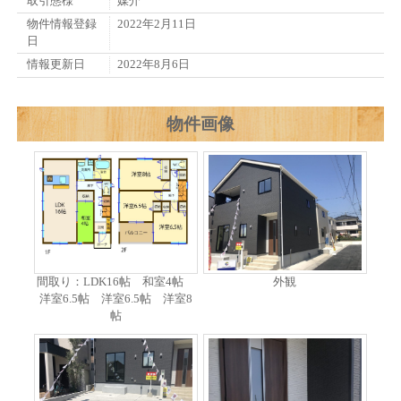
取引態様
媒介
物件情報登録
2022年2月11日
日
情報更新日
2022年8月6日
物件画像
間取り：LDK16帖 和室4帖
外観
洋室6.5帖 洋室6.5帖 洋室8
帖