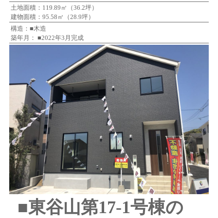
土地面積：119.89㎡（36.2坪）
建物面積：95.58㎡（28.9坪）
構造：■木造
築年月： ■2022年3月完成
■東谷山第17-1号棟の