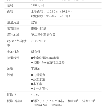
価格
2799万円
面積
土地面積：119.89㎡（36.2坪）
建物面積：95.58㎡（28.9坪）
最適用途
居宅
都市計画
市街化区域
用途地域
第二種中高層住専
建ぺい率/容積
70％/200％
率
土地権利
所有権
接道状況
■東南側道路4ｍ市道
■北東4.5ｍ位置指定道路
地勢
平坦地
設備
■九州電力
■公営水道
■本下水
■オール電化
間取り
4LDK
間取り詳細
■間取り：リビング16帖 和室4帖 洋室6.5帖
洋室6.5帖 洋室8帖